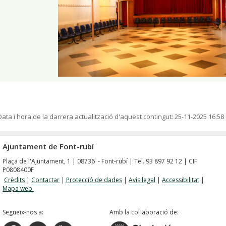
Data i hora de la darrera actualització d'aquest contingut:
25-11-2025 16:58
Ajuntament de Font-rubí
Plaça de l'Ajuntament, 1 | 08736 - Font-rubí | Tel. 93 897 92 12 | CIF
P0808400F
Crèdits
|
Contactar
|
Protecció de dades
|
Avís legal
|
Accessibilitat
|
Mapa web
Segueix-nos a:
Amb la col·laboració de: