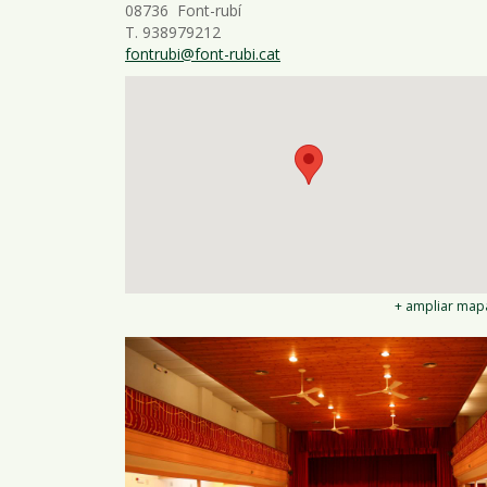
08736 Font-rubí
T. 938979212
fontrubi@font-rubi.cat
+ ampliar map