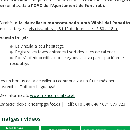
personalitzada
a l'OAC de l'Ajuntament de Font-rubí.
També,
a la deixalleria mancomunada amb Vilobí del Penedè
recull la targeta
els dissabtes 1, 8 i 15 de febrer de 15:30 a 18 h.
Aquesta targeta:
Es vincula al teu habitatge.
Registra les teves entrades i sortides a les deixalleries.
Podrà oferir bonificacions segons la teva participació en el
reciclatge.
Fes un bon ús de la deixalleria i contribueix a un futur més net i
sostenible. Tothom hi guanya!
Més informació:
www.mancomunitat.cat
Contacte:
deixalleriesmpg@fcc.es | Telf.: 610 540 646 / 671 877 723
Imatges i vídeos