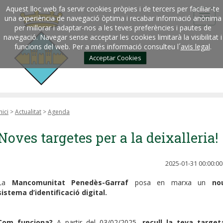
Aquest lloc web fa servir cookies pròpies i de tercers per faciliar-te
una experiència de navegació òptima i recabar informació anònima
per millorar i adaptar-nos a les teves preferències i pautes de
navegació. Navegar sense acceptar les cookies limitarà la visibilitat i
funcions del web. Per a més informació consulteu l´
avis legal
.
Acceptar Cookies
nici
>
Actualitat
>
Agenda
Noves targetes per a la deixalleria!
2025-01-31 00:00:00
La
Mancomunitat Penedès-Garraf
posa en marxa un
no
sistema d’identificació digital.
Com funciona?
A partir del 03/02/2025,
recull
la teva target