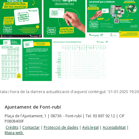
Data i hora de la darrera actualització d'aquest contingut:
'31-01-2025 19:20
Ajuntament de Font-rubí
Plaça de l'Ajuntament, 1 | 08736 - Font-rubí | Tel. 93 897 92 12 | CIF
P0808400F
Crèdits
|
Contactar
|
Protecció de dades
|
Avís legal
|
Accessibilitat
|
Mapa web