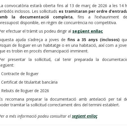
La convocatòria estarà oberta fins al 13 de març de 2026 a les 14 h
ambdós inclosos. Les sol·licituds
es tramitaran per ordre d’entrad
amb la documentació completa
, fins a l’exhauriment de
pressupost disponible, en règim de concurrència no competitiva.
Per efectuar el tràmit us podeu dirigir al
següent enllaç
Aquesta ajuda s’adreça a joves de
fins a 35 anys (inclosos)
qu
visquin de lloguer en un habitatge o en una habitació, així com a jove
que es trobin en procés d’emancipació imminent.
Per presentar la sol·licitud, cal tenir preparada la documentaci
següent:
- Contracte de lloguer
- Certificat de titularitat bancària
- Rebuts de lloguer de 2026
Es recomana preparar la documentació amb antelació per tal d
poder tramitar la sol·licitud correctament dins del termini establert.
Per a més informació podeu consultar el
següent enllaç