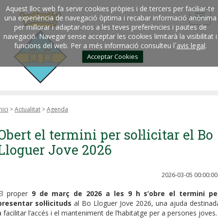
Aquest lloc web fa servir cookies pròpies i de tercers per faciliar-te
una experiència de navegació òptima i recabar informació anònima
per millorar i adaptar-nos a les teves preferències i pautes de
navegació. Navegar sense acceptar les cookies limitarà la visibilitat i
funcions del web. Per a més informació consulteu l´
avis legal
.
Acceptar Cookies
nici
>
Actualitat
>
Agenda
Obert el termini per sol·licitar el Bo
Lloguer Jove 2026
2026-03-05 00:00:00
El proper
9 de març de 2026 a les 9 h
s’obre el termini pe
presentar sol·licituds
al Bo Lloguer Jove 2026, una ajuda destinad
a facilitar l’accés i el manteniment de l’habitatge per a persones joves.