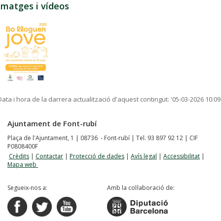
Imatges i vídeos
Data i hora de la darrera actualització d'aquest contingut:
'05-03-2026 10:09
Ajuntament de Font-rubí
Plaça de l'Ajuntament, 1 | 08736 - Font-rubí | Tel. 93 897 92 12 | CIF
P0808400F
Crèdits
|
Contactar
|
Protecció de dades
|
Avís legal
|
Accessibilitat
|
Mapa web
Segueix-nos a:
Amb la col·laboració de: