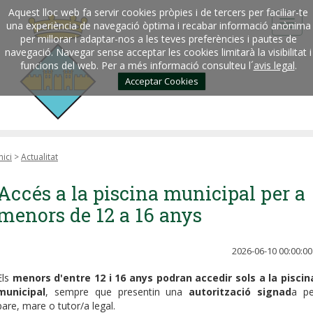
Aquest lloc web fa servir cookies pròpies i de tercers per faciliar-te
una experiència de navegació òptima i recabar informació anònima
per millorar i adaptar-nos a les teves preferències i pautes de
navegació. Navegar sense acceptar les cookies limitarà la visibilitat i
funcions del web. Per a més informació consulteu l´
avis legal
.
Acceptar Cookies
nici
>
Actualitat
Accés a la piscina municipal per a
menors de 12 a 16 anys
2026-06-10 00:00:00
Els
menors d'entre 12 i 16 anys podran accedir sols a la piscin
municipal
, sempre que presentin una
autorització signad
a pe
pare, mare o tutor/a legal.