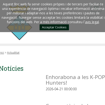
Aquest lloc web fa servir cookies pròpies i de tercers per faciliar-te
una experiència de navegació òptima i recabar informació anònima
per millorar i adaptar-nos a les teves preferències i pautes de
navegació. Navegar sense acceptar les cookies limitarà la visibilitat i
funcions del web. Per a més informació consulteu l´
avis legal
.
Acceptar Cookies
nici
>
Actualitat
Notícies
Enhorabona a les K-POP
Hunters!
2026-04-21 00:00:00