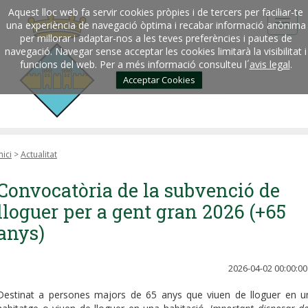
Aquest lloc web fa servir cookies pròpies i de tercers per faciliar-te
una experiència de navegació òptima i recabar informació anònima
per millorar i adaptar-nos a les teves preferències i pautes de
navegació. Navegar sense acceptar les cookies limitarà la visibilitat i
funcions del web. Per a més informació consulteu l´
avis legal
.
Acceptar Cookies
nici
>
Actualitat
Convocatòria de la subvenció de
lloguer per a gent gran 2026 (+65
anys)
2026-04-02 00:00:00
Destinat a persones majors de 65 anys que viuen de lloguer en u