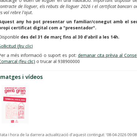
habitatge o viuen de lloguer en una habitació.
Important disposar de
contracte de lloguer, els rebuts de lloguer 2026 i el certificat bancari o
es vol rebre l'ajut.
Aquest any ho pot presentar un familiar/conegut amb el se
propi certificat digital com a "presentador".
Disponible
des del 31 de març fins al 30 d'abril a les 14h.
ol·licitud (
feu clic)
Per a més informació o suport es pot:
demanar cita prèvia al Consel
Comarcal (feu clic)
o trucar al 938900000
Imatges i vídeos
Data i hora de la darrera actualització d'aquest contingut:
'08-04-2026 09:08