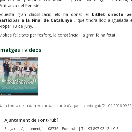
Vilafranca del Penedès.
Aquesta gran classificació els ha donat el
bitllet directe pe
participar a la Final de Catalunya
, que tindrà lloc a Igualada e
proper 13 de juny.
Moltes felicitats per l’esforç, la constància i la gran feina feta!
Imatges i vídeos
Data i hora de la darrera actualització d'aquest contingut:
'21-04-2026 09:52
Ajuntament de Font-rubí
Plaça de l'Ajuntament, 1 | 08736 - Font-rubí | Tel. 93 897 92 12 | CIF