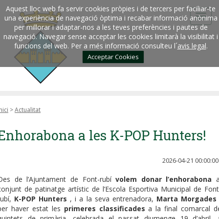
Aquest lloc web fa servir cookies pròpies i de tercers per faciliar-te
una experiència de navegació òptima i recabar informació anònima
per millorar i adaptar-nos a les teves preferències i pautes de
navegació. Navegar sense acceptar les cookies limitarà la visibilitat i
funcions del web. Per a més informació consulteu l´
avis legal
.
Acceptar Cookies
nici
>
Actualitat
Enhorabona a les K-POP Hunters!
2026-04-21 00:00:00
Des de l’Ajuntament de Font-rubí
volem donar l’enhorabona
a
conjunt de patinatge artístic de l’Escola Esportiva Municipal de Font
rubí,
K-POP Hunters
, i a la seva entrenadora,
Marta Morgades
per haver estat les
primeres classificades
a la final comarcal d
quintets de primària, celebrada el passat diumenge 19 d’abril, 