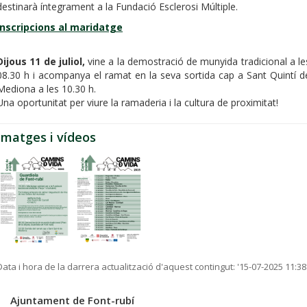
destinarà íntegrament a la Fundació Esclerosi Múltiple.
Inscripcions al maridatge
Dijous 11 de juliol,
vine a la demostració de munyida tradicional a le
08.30 h i acompanya el ramat en la seva sortida cap a Sant Quintí d
Mediona a les 10.30 h.
Una oportunitat per viure la ramaderia i la cultura de proximitat!
Imatges i vídeos
Data i hora de la darrera actualització d'aquest contingut:
'15-07-2025 11:38
Ajuntament de Font-rubí