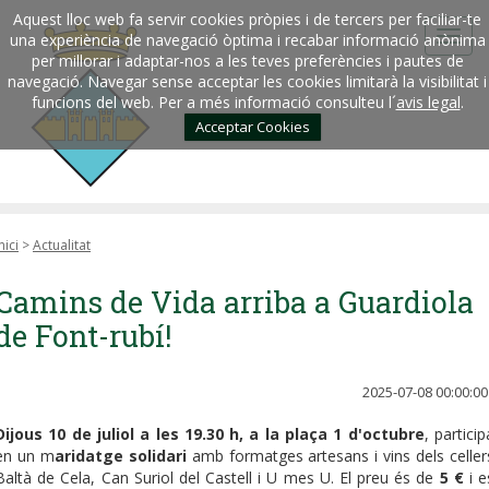
Aquest lloc web fa servir cookies pròpies i de tercers per faciliar-te
una experiència de navegació òptima i recabar informació anònima
per millorar i adaptar-nos a les teves preferències i pautes de
navegació. Navegar sense acceptar les cookies limitarà la visibilitat i
funcions del web. Per a més informació consulteu l´
avis legal
.
Acceptar Cookies
nici
>
Actualitat
Camins de Vida arriba a Guardiola
de Font-rubí!
2025-07-08 00:00:00
Dijous 10 de juliol a les 19.30 h, a la plaça 1 d'octubre
, particip
en un m
aridatge solidari
amb formatges artesans i vins dels celler
Baltà de Cela, Can Suriol del Castell i U mes U. El preu és de
5 €
i e