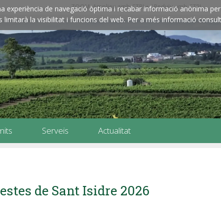
ZOOM: Amplieu amb CTRL+ / Reduïu amb CTRL-
e una experiència de navegació òptima i recabar informació anònima per 
imitarà la visibilitat i funcions del web. Per a més informació consult
mits
Serveis
Actualitat
estes de Sant Isidre 2026