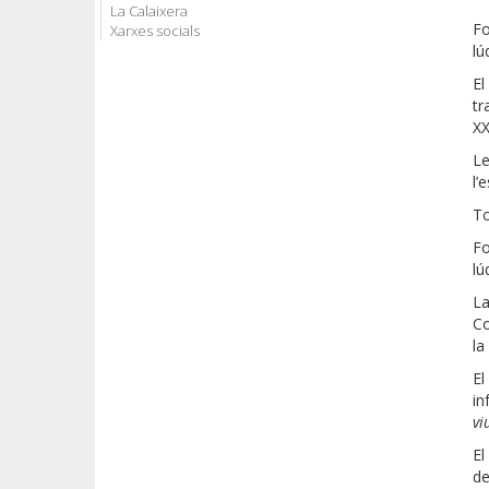
La Calaixera
Fo
Xarxes socials
lú
El
tr
XX
Le
l’
To
Fo
lú
La
Co
la
El
in
vi
El
de