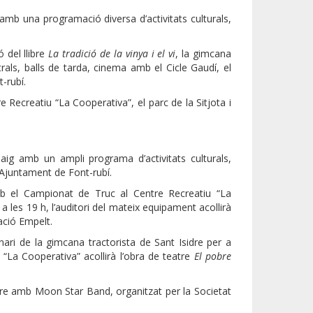
amb una programació diversa d’activitats culturals,
 del llibre
La tradició de la vinya i el vi
, la gimcana
trals, balls de tarda, cinema amb el Cicle Gaudí, el
-rubí.
e Recreatiu “La Cooperativa”, el parc de la Sitjota i
aig amb un ampli programa d’activitats culturals,
l’Ajuntament de Font-rubí.
b el Campionat de Truc al Centre Recreatiu “La
a les 19 h, l’auditori del mateix equipament acollirà
iació Empelt.
enari de la gimcana tractorista de Sant Isidre per a
u “La Cooperativa” acollirà l’obra de teatre
El pobre
idre amb Moon Star Band, organitzat per la Societat