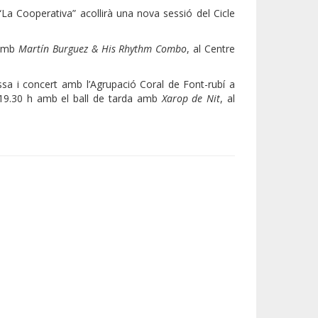
 “La Cooperativa” acollirà una nova sessió del Cicle
z amb
Martín Burguez & His Rhythm Combo
, al Centre
ssa i concert amb l’Agrupació Coral de Font-rubí a
s 19.30 h amb el ball de tarda amb
Xarop de Nit
, al