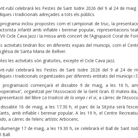
nt-rubí celebrarà les Festes de Sant Isidre 2026 del 9 al 24 de maig 
diques i tradicionals adreçades a tots els públics.
 programa inclou propostes com el campionat de truc, la presentació
actorista infantil amb inflable i berenar popular, representacions tea
VII Cicle Cava Jazz i la missa amb concert de l’Agrupació Coral de Font
s activitats tindran lloc en diferents espais del municipi, com el Centr
església de Santa Maria de Bellver.
tes les activitats són gratuïtes, excepte el Cicle Cava Jazz.
nt-rubí celebrarà les Festes de Sant Isidre 2026 del 9 al 24 de m
diques i tradicionals organitzades per diferents entitats del municipi i 
 programació començarà el dissabte 9 de maig, a les 16 h, am
operativa”, organitzat per l’Associació de la Gent Gran. El mateix dia, 
 presentació del llibre
La tradició de la vinya i el vi
, a càrrec de l’Assoc
 dissabte 16 de maig, a les 17.30 h, el parc de la Sitjota serà l’esc
fants, amb inflable i berenar popular. A les 19 h, el Centre Recreati
udo
, a càrrec de l’elenc artístic Arbocenc.
 diumenge 17 de maig, a les 19.30 h, se celebrarà el Ball de Sant Is
l Ball.