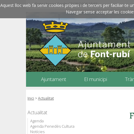
Data i hora oficials: 07/08/2026
15:55
Aquest lloc web fa servir cookies pròpies i de tercers per faciliar-t
Navegar sense acceptar les cookies l
Ajuntament
El municipi
Trà
Inici
>
Actualitat
Actualitat
F
Agenda
Agenda Penedès Cultura
Notícies