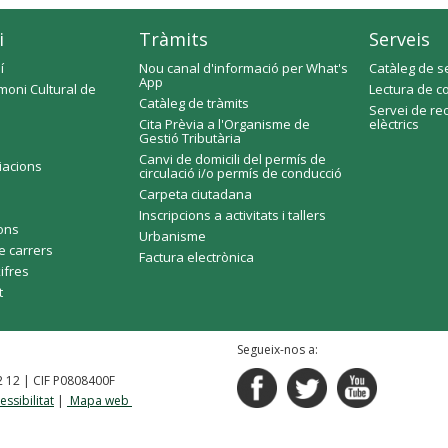
i
Tràmits
Serveis
í
Nou canal d'informació per What's
Catàleg de s
App
moni Cultural de
Lectura de c
Catàleg de tràmits
Servei de re
Cita Prèvia a l'Organisme de
elèctrics
Gestió Tributària
Canvi de domicili del permís de
ciacions
circulació i/o permís de conducció
Carpeta ciutadana
Inscripcions a activitats i tallers
fons
Urbanisme
e carrers
Factura electrònica
xifres
t
Segueix-nos a:
92 12 | CIF P0808400F
essibilitat
|
Mapa web