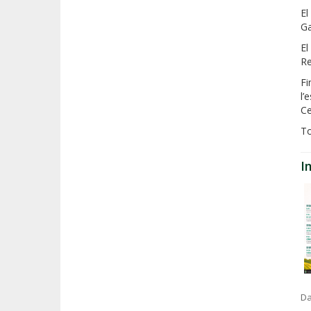
El
Ga
El
Re
Fi
l’
Ce
To
I
Da