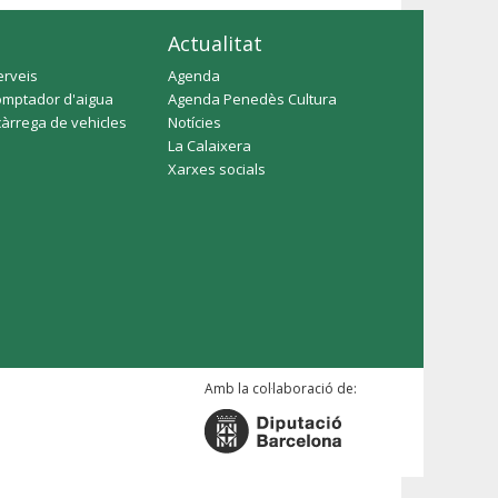
Actualitat
erveis
Agenda
omptador d'aigua
Agenda Penedès Cultura
càrrega de vehicles
Notícies
La Calaixera
Xarxes socials
Amb la col·laboració de: