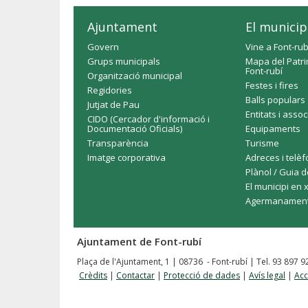
Ajuntament
El municip
Govern
Vine a Font-rub
Grups municipals
Mapa del Patri
Font-rubí
Organització municipal
Festes i fires
Regidories
Balls populars
Jutjat de Pau
Entitats i asso
CIDO (Cercador d'informació i
Documentació Oficials)
Equipaments
Transparència
Turisme
Imatge corporativa
Adreces i telè
Plànol / Guia d
El municipi en 
Agermanamen
Ajuntament de Font-rubí
Plaça de l'Ajuntament, 1 | 08736 - Font-rubí | Tel. 93 897 
Crèdits
|
Contactar
|
Protecció de dades
|
Avís legal
|
Acc