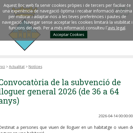
Aquest lloc web fa servir cookies pròpies i de tercers per faciliar-te
una experiència de navegació òptima i recabar informació anònima
per millorar i adaptar-nos a les teves preferències i pautes de
navegació. Navegar sense acceptar les cookies limitarà la visibilitat i
funcions del web. Per a més informació consulteu l´
avis legal
.
Acceptar Cookies
nici
>
Actualitat
>
Notícies
Convocatòria de la subvenció de
lloguer general 2026 (de 36 a 64
anys)
2026-04-14 00:00:00
Destinat a persones que viuen de lloguer en un habitatge o viuen d