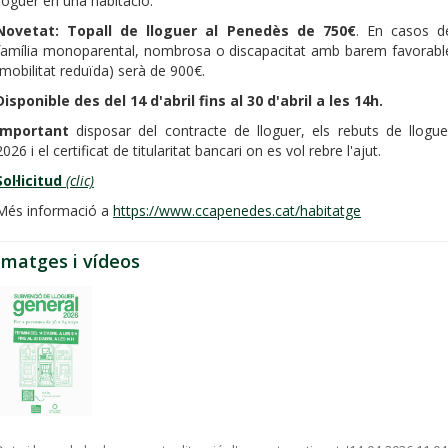
lloguer en una habitació.
Novetat: Topall de lloguer al Penedès de 750€
. En casos d
família monoparental, nombrosa o discapacitat amb barem favorabl
(mobilitat reduïda) serà de 900€.
Disponible des del 14 d'abril fins al 30 d'abril a les 14h.
Important
disposar del contracte de lloguer, els rebuts de llogue
2026 i el certificat de titularitat bancari on es vol rebre l'ajut.
Sol·licitud
(clic)
Més informació a
https://www.ccapenedes.cat/habitatge
Imatges i vídeos