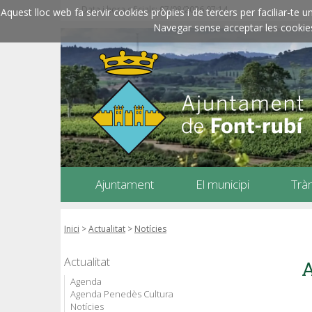
Data i hora oficials: 07/08/2026
07:14
Aquest lloc web fa servir cookies pròpies i de tercers per faciliar-t
Navegar sense acceptar les cookies l
Ajuntament
El municipi
Trà
Inici
>
Actualitat
>
Notícies
Actualitat
A
Agenda
Agenda Penedès Cultura
Notícies