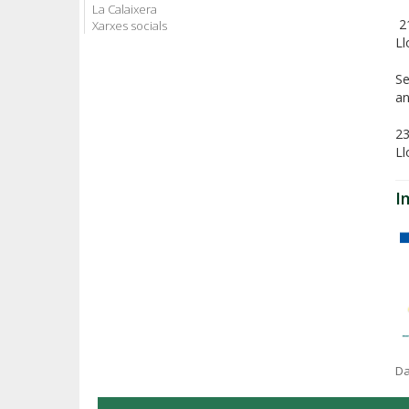
La Calaixera
21
Xarxes socials
Ll
Se
an
23
Ll
I
Da