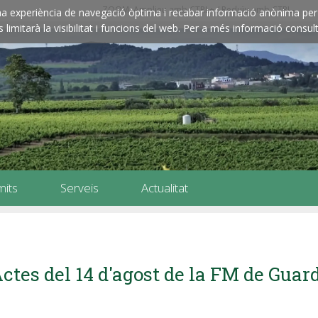
ZOOM: Amplieu amb CTRL+ / Reduïu amb CTRL-
e una experiència de navegació òptima i recabar informació anònima per 
imitarà la visibilitat i funcions del web. Per a més informació consult
mits
Serveis
Actualitat
ctes del 14 d'agost de la FM de Guard