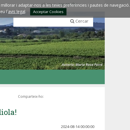
Idiomes:
esp
eng
fra
millorar i adaptar-nos a les teves preferències i pautes de navegació.
eu l´
avis legal
.
Acceptar Cookies
Cercar
Comparteix-ho:
iola!
2024-08-14 00:00:00