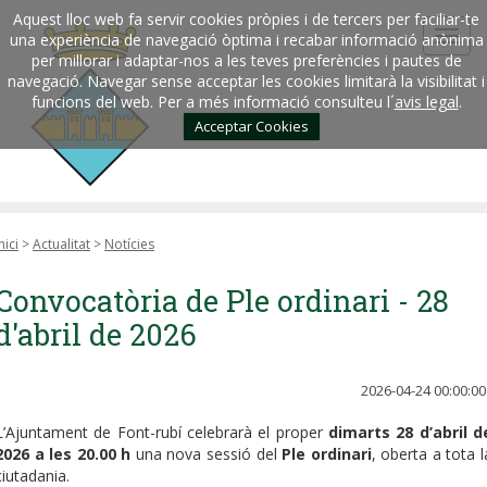
Aquest lloc web fa servir cookies pròpies i de tercers per faciliar-te
una experiència de navegació òptima i recabar informació anònima
per millorar i adaptar-nos a les teves preferències i pautes de
navegació. Navegar sense acceptar les cookies limitarà la visibilitat i
funcions del web. Per a més informació consulteu l´
avis legal
.
Acceptar Cookies
nici
>
Actualitat
>
Notícies
Convocatòria de Ple ordinari - 28
d'abril de 2026
2026-04-24 00:00:00
L’Ajuntament de Font-rubí celebrarà el proper
dimarts 28 d’abril d
2026 a les 20.00 h
una nova sessió del
Ple ordinari
, oberta a tota l
ciutadania.