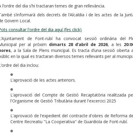
A l’ordre del dia s’hi tractaran temes de gran rellevància.
També s’informarà dels decrets de l’Alcaldia i de les actes de la Junt
de Govern Local.
Pots consultar l'ordre del dia aquí (fes click)
L’Ajuntament de Font-rubí ha convocat sessió ordinària del Pl
Municipal per al pròxim
dimarts 28 d’abril de 2026
, a les
20:0
hores
, a la Sala de Plens municipal. Es tracta d’una sessió oberta a
públic en la qual es tractaran diversos temes rellevants per al municipi
L’ordre del dia inclou:
L’aprovació de les actes anteriors.
L’aprovació del Compte de Gestió Recaptatòria realitzada pe
l'Organisme de Gestió Tributària durant l'excercici 2025
L'aprovació de l'expedient del contracte d'obres de Reforma de
Centre Recreatiu "La Cooperativa" de Guardiola de Font-rubí.