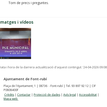
Torn de precs i preguntes.
Imatges i vídeos
Data i hora de la darrera actualització d'aquest contingut:
'24-04-2026 09:08
Ajuntament de Font-rubí
Plaça de l'Ajuntament, 1 | 08736 - Font-rubí | Tel. 93 897 92 12 | CIF
P0808400F
Crèdits
|
Contactar
|
Protecció de dades
|
Avís legal
|
Accessibilitat
|
Mapa web