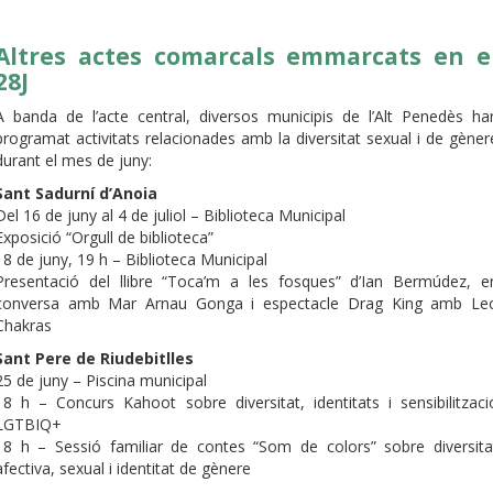
Altres actes comarcals emmarcats en e
28J
A banda de l’acte central, diversos municipis de l’Alt Penedès ha
programat activitats relacionades amb la diversitat sexual i de gèner
durant el mes de juny:
Sant Sadurní d’Anoia
Del 16 de juny al 4 de juliol – Biblioteca Municipal
Exposició “Orgull de biblioteca”
18 de juny, 19 h – Biblioteca Municipal
Presentació del llibre “Toca’m a les fosques” d’Ian Bermúdez, e
conversa amb Mar Arnau Gonga i espectacle Drag King amb Le
Chakras
Sant Pere de Riudebitlles
25 de juny – Piscina municipal
18 h – Concurs Kahoot sobre diversitat, identitats i sensibilitzaci
LGTBIQ+
18 h – Sessió familiar de contes “Som de colors” sobre diversita
afectiva, sexual i identitat de gènere