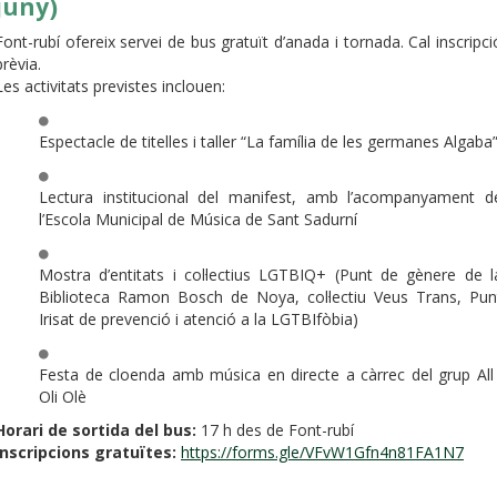
juny)
Font-rubí ofereix servei de bus gratuït d’anada i tornada. Cal inscripci
prèvia.
Les activitats previstes inclouen:
Espectacle de titelles i taller “La família de les germanes Algaba
Lectura institucional del manifest, amb l’acompanyament d
l’Escola Municipal de Música de Sant Sadurní
Mostra d’entitats i col·lectius LGTBIQ+ (Punt de gènere de l
Biblioteca Ramon Bosch de Noya, col·lectiu Veus Trans, Pun
Irisat de prevenció i atenció a la LGTBIfòbia)
Festa de cloenda amb música en directe a càrrec del grup All 
Oli Olè
Horari de sortida del bus:
17 h des de Font-rubí
Inscripcions gratuïtes:
https://forms.gle/VFvW1Gfn4n81FA1N7