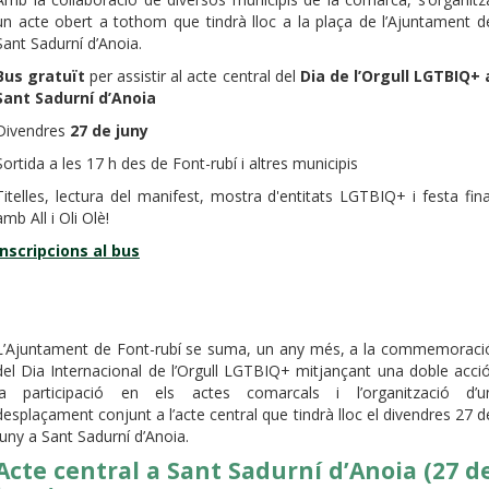
un acte obert a tothom que tindrà lloc a la plaça de l’Ajuntament d
Sant Sadurní d’Anoia.
Bus gratuït
per assistir al acte central del
Dia de l’Orgull LGTBIQ+ 
Sant Sadurní d’Anoia
Divendres
27 de juny
Sortida a les 17 h des de Font-rubí i altres municipis
Titelles, lectura del manifest, mostra d'entitats LGTBIQ+ i festa fina
amb All i Oli Olè!
Inscripcions al bus
L’Ajuntament de Font-rubí se suma, un any més, a la commemoraci
del Dia Internacional de l’Orgull LGTBIQ+ mitjançant una doble acció
la participació en els actes comarcals i l’organització d’u
desplaçament conjunt a l’acte central que tindrà lloc el divendres 27 d
juny a Sant Sadurní d’Anoia.
Acte central a Sant Sadurní d’Anoia (27 d