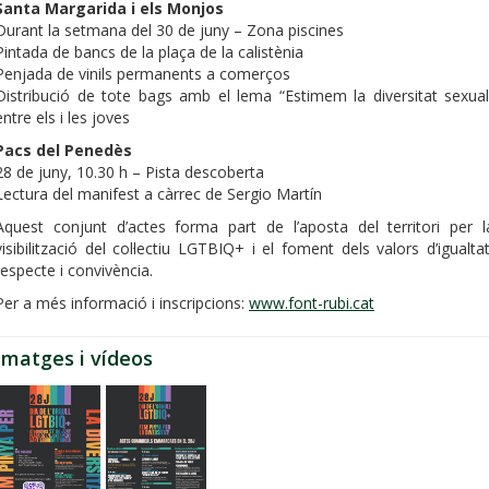
Santa Margarida i els Monjos
Durant la setmana del 30 de juny – Zona piscines
Pintada de bancs de la plaça de la calistènia
Penjada de vinils permanents a comerços
Distribució de tote bags amb el lema “Estimem la diversitat sexual
entre els i les joves
Pacs del Penedès
28 de juny, 10.30 h – Pista descoberta
Lectura del manifest a càrrec de Sergio Martín
Aquest conjunt d’actes forma part de l’aposta del territori per l
visibilització del col·lectiu LGTBIQ+ i el foment dels valors d’igualtat
respecte i convivència.
Per a més informació i inscripcions:
www.font-rubi.cat
Imatges i vídeos