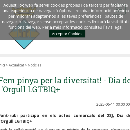
Aquest lloc web fa servir cookies pròpies i de tercers per faciliar-te
una experiència de navegació òptima i recabar informació anònima
per millorar i adaptar-nos a les teves preferències i pautes de
navegació. Navegar sense acceptar les cookies limitarà la visibilitat i
funcions del web. Per a més informació consulteu l´
avis legal
.
Acceptar Cookies
nici
>
Actualitat
>
Notícies
Fem pinya per la diversitat! - Dia d
l'Orgull LGTBIQ+
2025-06-11 00:00:00
Font-rubí participa en els actes comarcals del 28J, Dia d
l’Orgull LGTBIQ+
Amb la col·laboració de diversos municipis de la comarca, s’organitz