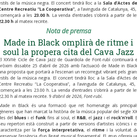
estils de la música negra. El concert tindrà lloc a la
Sala d’Actes de
Centre Recreatiu “La Cooperativa”
, a l’avinguda de Catalunya, 45, 
començarà a les
23.00 h
. La venda d’entrades s’obrirà a partir de le
22.30 h
al mateix recinte.
Nota de premsa
Made in Black omplirà de ritme i
soul la propera cita del Cava Jazz
El XXVIIè Cicle de Cava Jazz de Guardiola de Font-rubí continuarà e
pròxim dissabte 25 d’abril de 2026 amb l’actuació de Made in Black
una proposta que portarà a l’escenari un recorregut vibrant pels gran
estils de la música negra. El concert tindrà lloc a la Sala d’Actes de
Centre Recreatiu “La Cooperativa”, a l’avinguda de Catalunya, 45, 
començarà a les 23.00 h. La venda d’entrades s’obrirà a partir de le
22.30 h al mateix recinte. 9
d’abril de 2026, Font-rubí.
Made in Black és una formació que ret homenatge als principal
gèneres que han marcat la història de la música popular del segle XX
des del
blues
i el
funk
fins al soul, el
R&B
, el
jazz
i el
rock’n’roll
. 
seu repertori està construït a partir de versions d’artistes icònics i e
caracteritza per la
força interpretativa
, el
ritme
i la voluntat d
preservar l’essència d’un llegat musical fonamental. El grup ofereix u