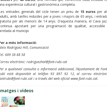
una experiència cultural i gastronòmica completa.
Les entrades generals del cicle tenen un preu de
15 euros
per al
adults, amb tarifes reduïdes per a joves i majors de 65 anys, i entrad
gratuïta per als menors de 14 anys. D’aquesta manera, el Cava Jaz
continua apostant per una programació de qualitat, accessible 
arrelada al municipi.
Per a més informació:
Aleix Rodríguez Hill, Comunicació
Tel. 689 38 88 58
Correu electrònic: rodriguezhal@font-rubi.cat
Per a qualsevol consulta o informació addicional, l’Ajuntament de Font
rubí està disponible al telèfon 93 897 92 12, al correu electròni
fontrubi@font-rubi.cat i a través del web oficial www.font-rubi.cat.
Imatges i vídeos