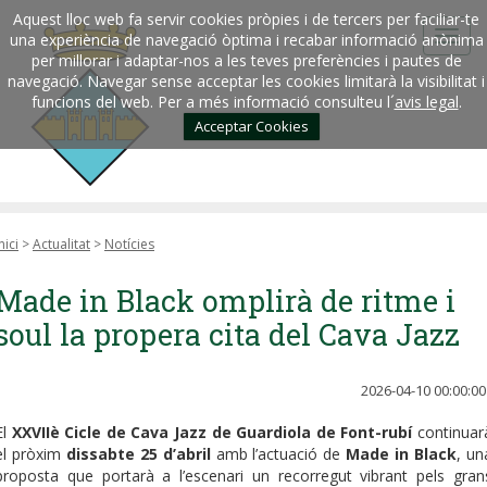
Aquest lloc web fa servir cookies pròpies i de tercers per faciliar-te
una experiència de navegació òptima i recabar informació anònima
per millorar i adaptar-nos a les teves preferències i pautes de
navegació. Navegar sense acceptar les cookies limitarà la visibilitat i
funcions del web. Per a més informació consulteu l´
avis legal
.
Acceptar Cookies
nici
>
Actualitat
>
Notícies
Made in Black omplirà de ritme i
soul la propera cita del Cava Jazz
2026-04-10 00:00:00
El
XXVIIè Cicle de Cava Jazz de Guardiola de Font-rubí
continuar
el pròxim
dissabte 25 d’abril
amb l’actuació de
Made in Black
, un
proposta que portarà a l’escenari un recorregut vibrant pels gran