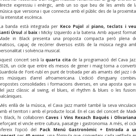
directe expressiu i enèrgic, amb un so que beu de les arrels de l
música que versiona i que connecta amb el públic des de la proximita
i la intensitat escènica.
La banda està integrada per
Keco Pujol
al
piano, teclats i veu
Santi Úrsul
al
baix
i Micky Izquierdo a la bateria. Amb aquest format
Made in Black presenta una proposta compacta però plena d
matisos, capaç de recórrer diversos estils de la música negra am
personalitat i solvència musical.
Aquest concert serà la
quarta cita
de la programació del Cava Jaz
2026, un cicle que entre els mesos de gener i maig torna a converti
Guardiola de Font-rubí en punt de trobada per als amants del jazz i d
les músiques d’arrel afroamericana. L’edició d’enguany combin
propostes consolidades i formacions diverses, en una aposta que v
del jazz clàssic al swing, el blues, el rhythm & blues o les fusion
balcàniques.
Més enllà de la música, el Cava Jazz manté també la seva vinculaci
amb el territori i amb el producte local. En el cas del concert de Mad
in Black, hi col·laboren
Caves i Vins Rexach Baqués i Olivarian
reforçant el vincle entre cultura, paisatge i gastronomia. A més, el cicl
ofereix l’opció del
Pack Menú Gastronòmic + Entrada a u
concert
per
40 euros
, una fórmula que converteix cada vetllada e