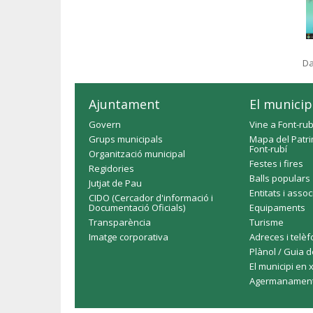
Da
Ajuntament
El municip
Govern
Vine a Font-rub
Grups municipals
Mapa del Patri
Font-rubí
Organització municipal
Festes i fires
Regidories
Balls populars
Jutjat de Pau
Entitats i asso
CIDO (Cercador d'informació i
Documentació Oficials)
Equipaments
Transparència
Turisme
Imatge corporativa
Adreces i telè
Plànol / Guia d
El municipi en 
Agermanamen