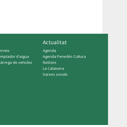
Actualitat
erveis
Agenda
omptador d'aigua
Agenda Penedès Cultura
càrrega de vehicles
Notícies
La Calaixera
Xarxes socials