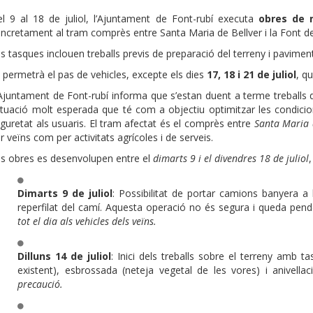
l 9 al 18 de juliol, l’Ajuntament de Font-rubí executa
obres de m
ncretament al tram comprès entre Santa Maria de Bellver i la Font del
s tasques inclouen treballs previs de preparació del terreny i pavimen
 permetrà el pas de vehicles, excepte els dies
17, 18 i 21 de juliol
, q
Ajuntament de Font-rubí informa que s’estan duent a terme treballs 
tuació molt esperada que té com a objectiu optimitzar les condicions 
guretat als usuaris. El tram afectat és el comprès entre
Santa Maria d
r veïns com per activitats agrícoles i de serveis.
s obres es desenvolupen entre el
dimarts 9 i el divendres 18 de juliol
Dimarts 9 de juliol
: Possibilitat de portar camions banyera a l
reperfilat del camí. Aquesta operació no és segura i queda pend
tot el dia als vehicles dels veïns.
Dilluns 14 de juliol
: Inici dels treballs sobre el terreny amb ta
existent), esbrossada (neteja vegetal de les vores) i anivellac
precaució.