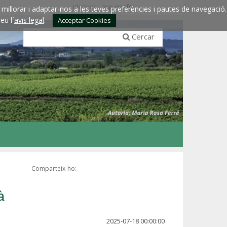
Idiomes:
esp
eng
fra
millorar i adaptar-nos a les teves preferències i pautes de navegació.
eu l´
avis legal
.
Acceptar Cookies
Cercar
Comparteix-ho:
à
2025-07-18 00:00:00