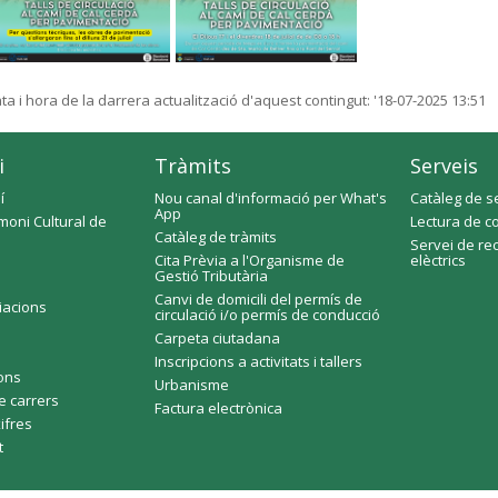
ta i hora de la darrera actualització d'aquest contingut:
'18-07-2025 13:51
i
Tràmits
Serveis
í
Nou canal d'informació per What's
Catàleg de s
App
moni Cultural de
Lectura de c
Catàleg de tràmits
Servei de re
Cita Prèvia a l'Organisme de
elèctrics
Gestió Tributària
Canvi de domicili del permís de
ciacions
circulació i/o permís de conducció
Carpeta ciutadana
Inscripcions a activitats i tallers
fons
Urbanisme
e carrers
Factura electrònica
xifres
t