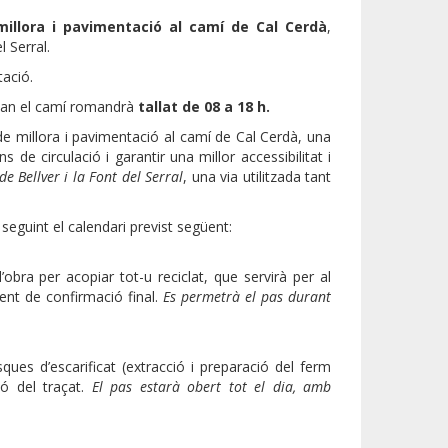
illora i pavimentació al camí de Cal Cerdà
,
 Serral.
tació.
uan el camí romandrà
tallat de 08 a 18 h.
de millora i pavimentació al camí de Cal Cerdà, una
de circulació i garantir una millor accessibilitat i
e Bellver i la Font del Serral
, una via utilitzada tant
, seguint el calendari previst següent:
’obra per acopiar tot-u reciclat, que servirà per al
ent de confirmació final.
Es permetrà el pas durant
sques d’escarificat (extracció i preparació del ferm
ió del traçat.
El pas estarà obert tot el dia, amb