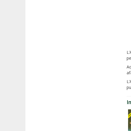
L’
pe
Aq
af
L’
pu
I