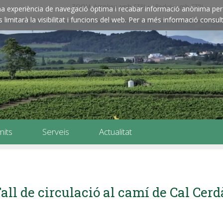
ZOOM: Amplieu amb CTRL+ / Reduïu amb CTRL-
e una experiència de navegació òptima i recabar informació anònima per 
imitarà la visibilitat i funcions del web. Per a més informació consult
mits
Serveis
Actualitat
all de circulació al camí de Cal Cerd