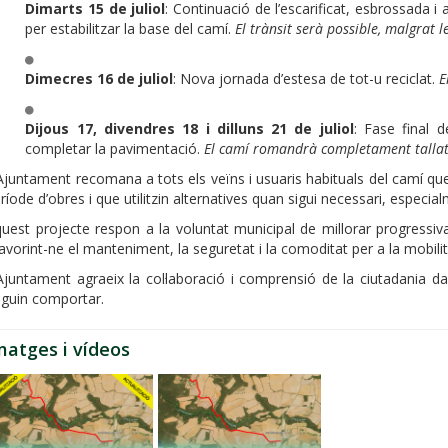
Dimarts 15 de juliol
: Continuació de l’escarificat, esbrossada i 
per estabilitzar la base del camí.
El trànsit serà possible, malgrat l
Dimecres 16 de juliol
: Nova jornada d’estesa de tot-u reciclat.
E
Dijous 17, divendres 18 i dilluns 21 de juliol
: Fase final d
completar la pavimentació.
El camí romandrà completament tallat 
Ajuntament recomana a tots els veïns i usuaris habituals del camí que
ríode d’obres i que utilitzin alternatives quan sigui necessari, especialm
uest projecte respon a la voluntat municipal de millorar progressivam
avorint-ne el manteniment, la seguretat i la comoditat per a la mobilitat
Ajuntament agraeix la col·laboració i comprensió de la ciutadania 
guin comportar.
matges i vídeos