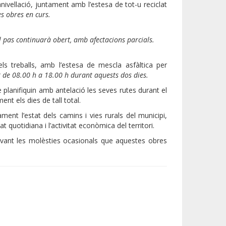
anivellació, juntament amb l’estesa de tot-u reciclat
es obres en curs.
l pas continuarà obert, amb afectacions parcials.
els treballs, amb l’estesa de mescla asfàltica per
de 08.00 h a 18.00 h durant aquests dos dies.
 planifiquin amb antelació les seves rutes durant el
ent els dies de tall total.
ent l’estat dels camins i vies rurals del municipi,
 quotidiana i l’activitat econòmica del territori.
davant les molèsties ocasionals que aquestes obres