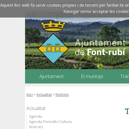
Data i hora oficials: 09/08/2026
10:27
Aquest lloc web fa servir cookies pròpies i de tercers per faciliar-t
Navegar sense acceptar les cookies l
Ajuntament
El municipi
Trà
Inici
>
Actualitat
>
Notícies
Actualitat
T
Agenda
Agenda Penedès Cultura
Notícies