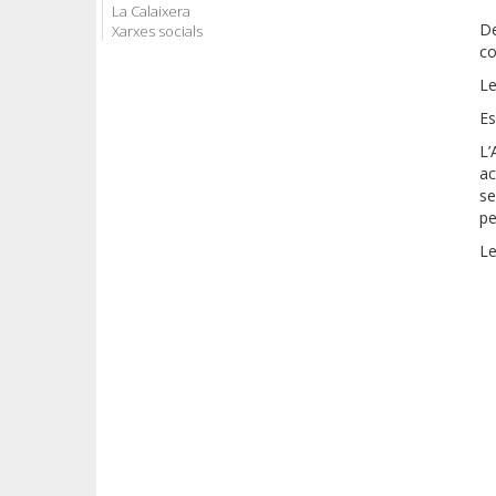
La Calaixera
De
Xarxes socials
co
Le
Es
L’
ac
se
pe
Le