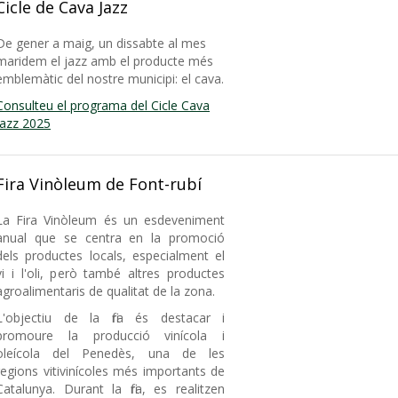
Cicle de Cava Jazz
De gener a maig, un dissabte al mes
maridem el jazz amb el producte més
emblemàtic del nostre municipi: el cava.
Consulteu el programa del Cicle Cava
Jazz 2025
Fira Vinòleum de Font-rubí
La Fira Vinòleum és un esdeveniment
anual que se centra en la promoció
dels productes locals, especialment el
vi i l'oli, però també altres productes
agroalimentaris de qualitat de la zona.
L'objectiu de la fira és destacar i
promoure la producció vinícola i
oleícola del Penedès, una de les
regions vitivinícoles més importants de
Catalunya. Durant la fira, es realitzen