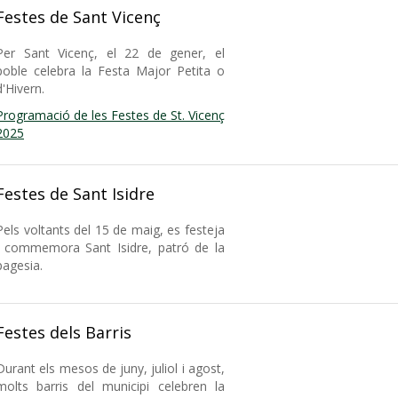
Festes de Sant Vicenç
Per Sant Vicenç, el 22 de gener, el
poble celebra la Festa Major Petita o
d'Hivern.
Programació de les Festes de St. Vicenç
2025
Festes de Sant Isidre
Pels voltants del 15 de maig, es festeja
i commemora Sant Isidre, patró de la
pagesia.
Festes dels Barris
Durant els mesos de juny, juliol i agost,
molts barris del municipi celebren la