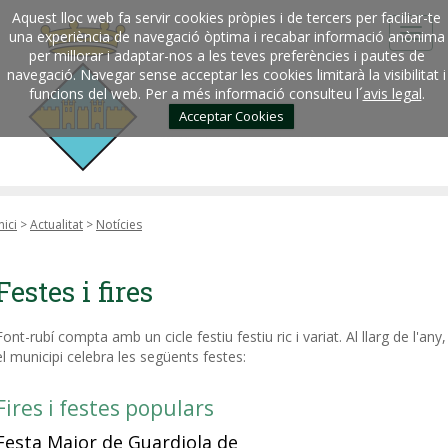
Aquest lloc web fa servir cookies pròpies i de tercers per faciliar-te
una experiència de navegació òptima i recabar informació anònima
per millorar i adaptar-nos a les teves preferències i pautes de
navegació. Navegar sense acceptar les cookies limitarà la visibilitat i
funcions del web. Per a més informació consulteu l´
avis legal
.
Acceptar Cookies
nici
>
Actualitat
>
Notícies
Festes i fires
Font-rubí compta amb un cicle festiu festiu ric i variat. Al llarg de l'any,
el municipi celebra les següents festes:
Fires i festes populars
Festa Major de Guardiola de