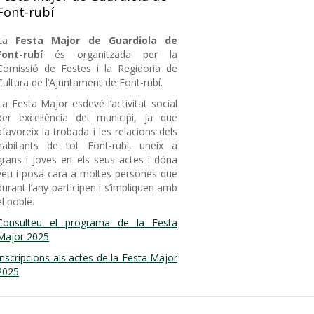
Font-rubí
La
Festa Major de Guardiola de
Font-rubí
és organitzada per la
Comissió de Festes i la Regidoria de
Cultura de l’Ajuntament de Font-rubí.
La Festa Major esdevé l’activitat social
per excel·lència del municipi, ja que
afavoreix la trobada i les relacions dels
habitants de tot Font-rubí, uneix a
grans i joves en els seus actes i dóna
veu i posa cara a moltes persones que
durant l’any participen i s’impliquen amb
el poble.
Consulteu el programa de la Festa
Major 2025
Inscripcions als actes de la Festa Major
2025