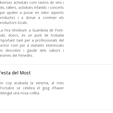
diverses activitats com tastos de vins i
olis, tallers, activitats infantils i concerts
que ajuden a posar en valor aquests
productes i a donar a conèixer els
productors locals.
La Fira Vinòleum a Guardiola de Font-
rubí, doncs, és un punt de trobada
important tant per a professionals del
sector com per a visitants interessats
en descobrir i gaudir dels sabors i
aromes del Penedès.
Festa del Most
Un cop acabada la verema, al mes
d'octubre se celebra el goig d'haver
obtingut una nova collita.