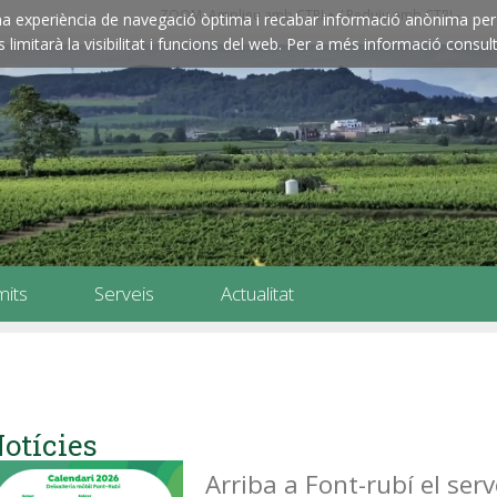
ZOOM: Amplieu amb CTRL+ / Reduïu amb CTRL-
e una experiència de navegació òptima i recabar informació anònima per 
imitarà la visibilitat i funcions del web. Per a més informació consult
mits
Serveis
Actualitat
otícies
Arriba a Font-rubí el serv