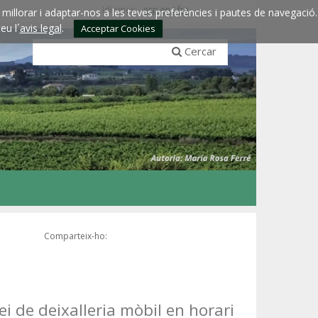
Idiomes:
esp
eng
fra
millorar i adaptar-nos a les teves preferències i pautes de navegació.
eu l´
avis legal
.
Acceptar Cookies
Cercar
Comparteix-ho:
ei de deixalleria mòbil en horari