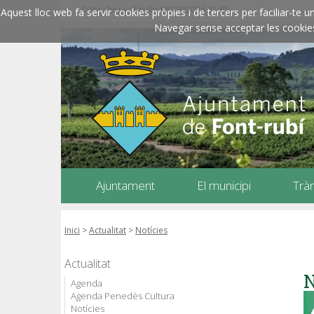
Data i hora oficials: 08/08/2026
21:01
Aquest lloc web fa servir cookies pròpies i de tercers per faciliar-t
Navegar sense acceptar les cookies l
Ajuntament
El municipi
Trà
Inici
>
Actualitat
>
Notícies
Actualitat
N
Agenda
Agenda Penedès Cultura
Notícies