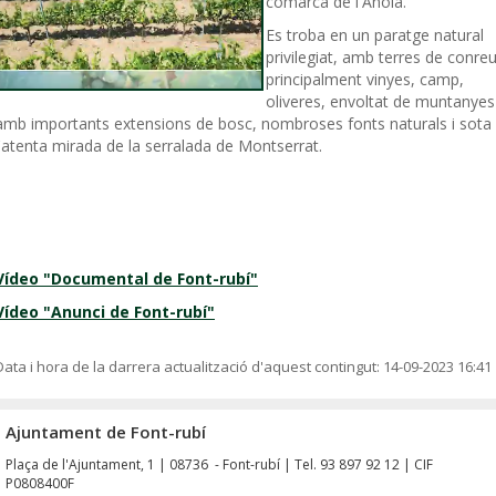
comarca de l'Anoia.
Es troba en un paratge natural
privilegiat, amb terres de conreu
principalment vinyes, camp,
oliveres, envoltat de muntanyes
amb importants extensions de bosc, nombroses fonts naturals i sota
l'atenta mirada de la serralada de Montserrat.
Vídeo "Documental de Font-rubí"
Vídeo "Anunci de Font-rubí"
Data i hora de la darrera actualització d'aquest contingut:
14-09-2023 16:41
Ajuntament de Font-rubí
Plaça de l'Ajuntament, 1 | 08736 - Font-rubí | Tel. 93 897 92 12 | CIF
P0808400F