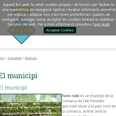
Aquest lloc web fa servir cookies pròpies i de tercers per faciliar-te
una experiència de navegació òptima i recabar informació anònima
per millorar i adaptar-nos a les teves preferències i pautes de
navegació. Navegar sense acceptar les cookies limitarà la visibilitat i
funcions del web. Per a més informació consulteu l´
avis legal
.
Acceptar Cookies
nici
>
Actualitat
>
Notícies
El municipi
El municipi
Font-rubí
és un municipi de la
comarca de l'Alt Penedès
que està situat a la part nord de
la comarca, al límit amb la