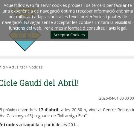
Aquest lloc web fa servir cookies pròpies i de tercers per faciliar-te
una experiència de navegació òptima i recabar informació anònima
per millorar i adaptar-nos a les teves preferències i pautes de
navegació. Navegar sense acceptar les cookies limitarà la visibilitat i
funcions del web. Per a més informació consulteu l´
avis legal
.
Acceptar Cookies
nici
>
Actualitat
>
Notícies
Cicle Gaudí del Abril!
2026-04-01 00:00:00
El pròxim divendres
17 d'abril
a les 20:30 h, vine al Centre Recreati
(Av. Catalunya 45) a gaudir de "Mi amiga Eva".
Entrades a taquilla
a partir de les 20 h.