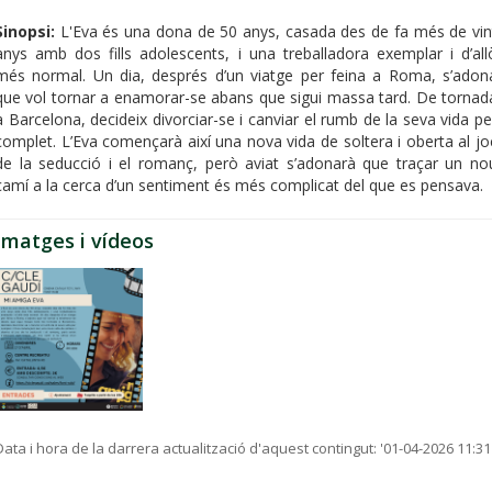
Sinopsi:
L'Eva és una dona de 50 anys, casada des de fa més de vin
anys amb dos fills adolescents, i una treballadora exemplar i d’all
més normal. Un dia, després d’un viatge per feina a Roma, s’adon
que vol tornar a enamorar-se abans que sigui massa tard. De tornad
a Barcelona, decideix divorciar-se i canviar el rumb de la seva vida pe
complet. L’Eva començarà així una nova vida de soltera i oberta al jo
de la seducció i el romanç, però aviat s’adonarà que traçar un no
camí a la cerca d’un sentiment és més complicat del que es pensava.
Imatges i vídeos
Data i hora de la darrera actualització d'aquest contingut:
'01-04-2026 11:31