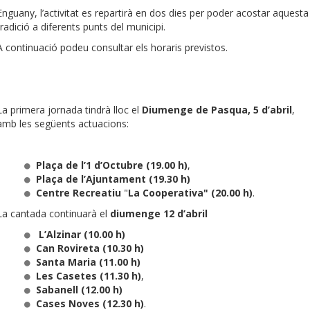
Enguany, l’activitat es repartirà en dos dies per poder acostar aquesta
tradició a diferents punts del municipi.
A continuació podeu consultar els horaris previstos.
La primera jornada tindrà lloc el
Diumenge de Pasqua, 5 d’abril
,
amb les següents actuacions:
Plaça de l’1 d’Octubre (19.00 h)
,
Plaça de l’Ajuntament (19.30 h)
Centre Recreatiu
"
La Cooperativa" (20.00 h)
.
La cantada continuarà el
diumenge 12 d’abril
L’Alzinar (10.00 h)
Can Rovireta (10.30 h)
Santa Maria (11.00 h)
Les Casetes (11.30 h)
,
Sabanell (12.00 h)
Cases Noves (12.30 h)
.