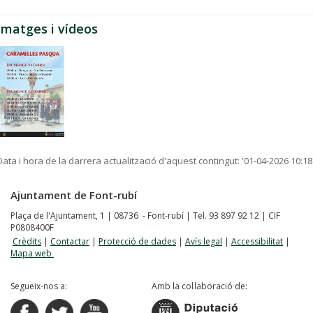
Imatges i vídeos
Data i hora de la darrera actualització d'aquest contingut:
'01-04-2026 10:18
Ajuntament de Font-rubí
Plaça de l'Ajuntament, 1 | 08736 - Font-rubí | Tel. 93 897 92 12 | CIF
P0808400F
Crèdits
|
Contactar
|
Protecció de dades
|
Avís legal
|
Accessibilitat
|
Mapa web
Segueix-nos a:
Amb la col·laboració de: