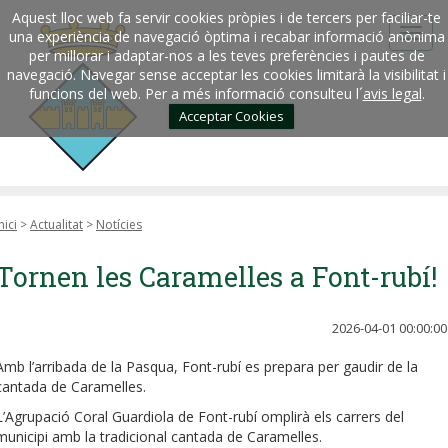
Aquest lloc web fa servir cookies pròpies i de tercers per faciliar-te
una experiència de navegació òptima i recabar informació anònima
per millorar i adaptar-nos a les teves preferències i pautes de
navegació. Navegar sense acceptar les cookies limitarà la visibilitat i
funcions del web. Per a més informació consulteu l´
avis legal
.
Acceptar Cookies
nici
>
Actualitat
>
Notícies
Tornen les Caramelles a Font-rubí!
2026-04-01 00:00:00
Amb l’arribada de la Pasqua, Font-rubí es prepara per gaudir de la
cantada de Caramelles.
L’Agrupació Coral Guardiola de Font-rubí omplirà els carrers del
municipi amb la tradicional cantada de Caramelles.