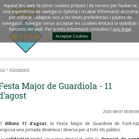
Aquest lloc web fa servir cookies pròpies i de tercers per faciliar-te
una experiència de navegació òptima i recabar informació anònima
per millorar i adaptar-nos a les teves preferències i pautes de
navegació. Navegar sense acceptar les cookies limitarà la visibilitat i
funcions del web. Per a més informació consulteu l´
avis legal
.
Acceptar Cookies
nici
>
Ajuntament
Festa Major de Guardiola - 11
d'agost
2025-08-07 00:00:00
El
dilluns 11 d’agost
, la Festa Major de Guardiola de Font-rub
proposa una jornada dinàmica i diversa per a tots els públics.
La
solidaritat
tindrà un paper destacat amb la
donació de san