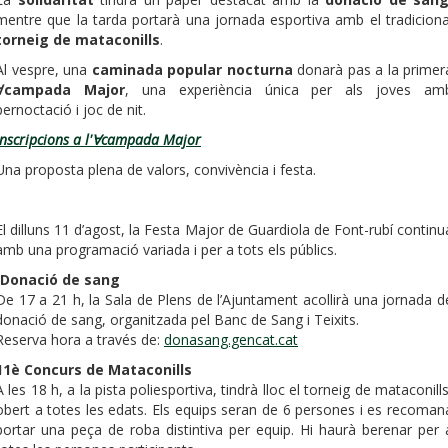
mentre que la tarda portarà una jornada esportiva amb el tradiciona
torneig de mataconills
.
Al vespre, una
caminada popular nocturna
donarà pas a la primer
Ɐcampada Major
, una experiència única per als joves am
pernoctació i joc de nit.
Inscripcions a l'Ɐcampada Major
Una proposta plena de valors, convivència i festa.
El dilluns 11 d’agost, la Festa Major de Guardiola de Font-rubí continu
amb una programació variada i per a tots els públics.
Donació de sang
De 17 a 21 h, la Sala de Plens de l’Ajuntament acollirà una jornada d
donació de sang, organitzada pel Banc de Sang i Teixits.
Reserva hora a través de:
donasang.gencat.cat
11è Concurs de Mataconills
A les 18 h, a la pista poliesportiva, tindrà lloc el torneig de mataconills
obert a totes les edats. Els equips seran de 6 persones i es recoman
portar una peça de roba distintiva per equip. Hi haurà berenar per 