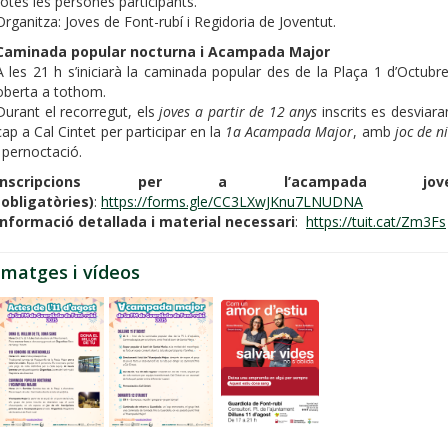
totes les persones participants.
Organitza: Joves de Font-rubí i Regidoria de Joventut.
Caminada popular nocturna i Acampada Major
A les 21 h s’iniciarà la caminada popular des de la Plaça 1 d’Octubre
oberta a tothom.
Durant el recorregut, els
joves a partir de 12 anys
inscrits es desviara
cap a Cal Cintet per participar en la
1a Acampada Major
, amb
joc de ni
i pernoctació.
Inscripcions per a l’acampada jov
(obligatòries)
:
https://forms.gle/CC3LXwJKnu7LNUDNA
Informació detallada i material necessari
:
https://tuit.cat/Zm3Fs
Imatges i vídeos