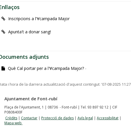
Enllaços
Inscripcions a l'Ɐcampada Major
Apunta't a donar sang!
Documents adjunts
Què Cal portar per a l'Ɐcampada Major?
-
Data i hora de la darrera actualització d'aquest contingut:
'07-08-2025 11:27
Ajuntament de Font-rubí
Plaça de l'Ajuntament, 1 | 08736 - Font-rubí | Tel. 93 897 92 12 | CIF
P0808400F
Crèdits
|
Contactar
|
Protecció de dades
|
Avís legal
|
Accessibilitat
|
Mapa web