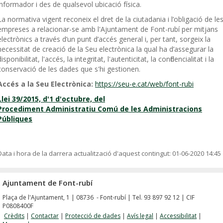
informador i des de qualsevol ubicació física.
La normativa vigent reconeix el dret de la ciutadania i l’obligació de le
empreses a relacionar-se amb l'Ajuntament de Font-rubí per mitjans
electrònics a través d’un punt d’accés general i, per tant, sorgeix la
necessitat de creació de la Seu electrònica la qual ha d’assegurar la
disponibilitat, l'accés, la integritat, l'autenticitat, la confidencialitat i la
conservació de les dades que s'hi gestionen.
Accés a la Seu Electrònica:
https://seu-e.cat/web/font-rubi
Llei 39/2015, d'1 d'octubre, del
Procediment Administratiu Comú de les Administracions
Públiques
Data i hora de la darrera actualització d'aquest contingut:
01-06-2020 14:45
Ajuntament de Font-rubí
Plaça de l'Ajuntament, 1 | 08736 - Font-rubí | Tel. 93 897 92 12 | CIF
P0808400F
Crèdits
|
Contactar
|
Protecció de dades
|
Avís legal
|
Accessibilitat
|