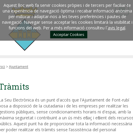
Aquest lloc web fa servir cookies pròpies i de tercers per faciliar-te
una experiència de navegació òptima i recabar informació anònima
per millorar i adaptar-nos a les teves preferències i pautes de
navegació. Navegar sense acceptar les cookies limitarà la visibilitat i
funcions del web. Per a més informació consulteu l´
avis legal
.
Acceptar Cookies
nici
>
Ajuntament
Tràmits
La Seu Electrònica és un punt d'accés que l'Ajuntament de Font-rubí
posa a disposició de la ciutadania i de les empreses per realitzar les
gestions públiques, sense condicionaments horaris ni d'espai, amb la
màxima seguretat i contribuint a un ús més eficaç i eficient dels recurso
públics. Aquest punt ha de proporcionar tota la informació necessària
per poder realitzar els tràmits sense l’assistència del personal