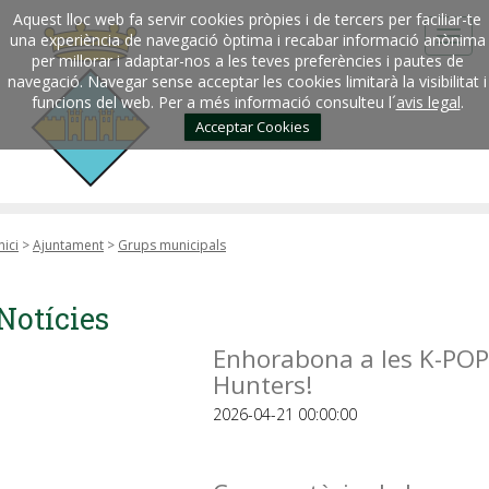
Aquest lloc web fa servir cookies pròpies i de tercers per faciliar-te
una experiència de navegació òptima i recabar informació anònima
per millorar i adaptar-nos a les teves preferències i pautes de
navegació. Navegar sense acceptar les cookies limitarà la visibilitat i
funcions del web. Per a més informació consulteu l´
avis legal
.
Acceptar Cookies
nici
>
Ajuntament
>
Grups municipals
Notícies
Enhorabona a les K-POP
Hunters!
2026-04-21 00:00:00