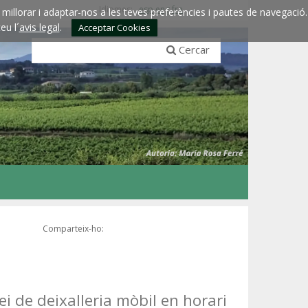
Idiomes:
esp
eng
fra
millorar i adaptar-nos a les teves preferències i pautes de navegació.
eu l´
avis legal
.
Acceptar Cookies
Cercar
Comparteix-ho:
ei de deixalleria mòbil en horari