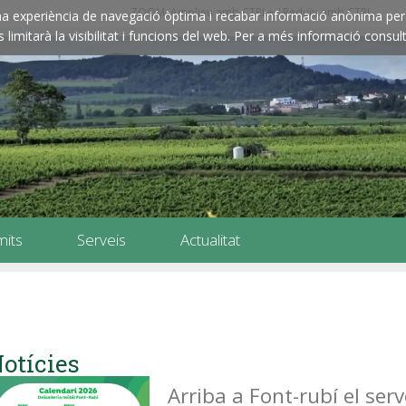
ZOOM: Amplieu amb CTRL+ / Reduïu amb CTRL-
e una experiència de navegació òptima i recabar informació anònima per 
imitarà la visibilitat i funcions del web. Per a més informació consult
mits
Serveis
Actualitat
otícies
Arriba a Font-rubí el serv