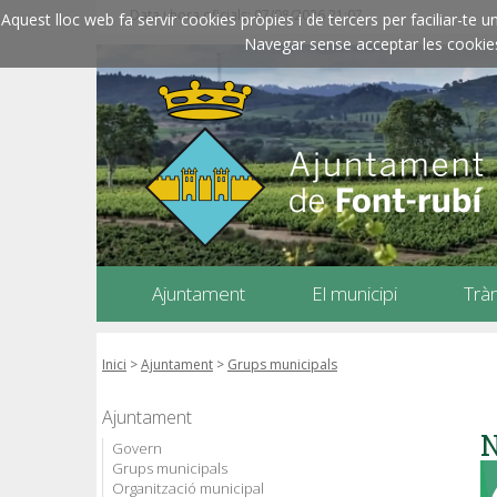
Data i hora oficials: 07/08/2026
21:07
Aquest lloc web fa servir cookies pròpies i de tercers per faciliar-t
Navegar sense acceptar les cookies l
Ajuntament
El municipi
Trà
Inici
>
Ajuntament
>
Grups municipals
Ajuntament
N
Govern
Grups municipals
Organització municipal