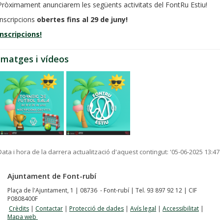
Pròximament anunciarem les següents activitats del FontRu Estiu!
Inscripcions
obertes fins al 29 de juny!
Inscripcions!
Imatges i vídeos
Data i hora de la darrera actualització d'aquest contingut:
'05-06-2025 13:47
Ajuntament de Font-rubí
Plaça de l'Ajuntament, 1 | 08736 - Font-rubí | Tel. 93 897 92 12 | CIF
P0808400F
Crèdits
|
Contactar
|
Protecció de dades
|
Avís legal
|
Accessibilitat
|
Mapa web