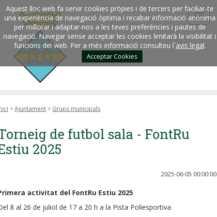
Aquest lloc web fa servir cookies pròpies i de tercers per faciliar-te
una experiència de navegació òptima i recabar informació anònima
per millorar i adaptar-nos a les teves preferències i pautes de
navegació. Navegar sense acceptar les cookies limitarà la visibilitat i
funcions del web. Per a més informació consulteu l´
avis legal
.
Acceptar Cookies
nici
>
Ajuntament
>
Grups municipals
Torneig de futbol sala - FontRu
Estiu 2025
2025-06-05 00:00:00
Primera activitat del FontRu Estiu 2025
Del 8 al 26 de juliol de 17 a 20 h a la Pista Poliesportiva