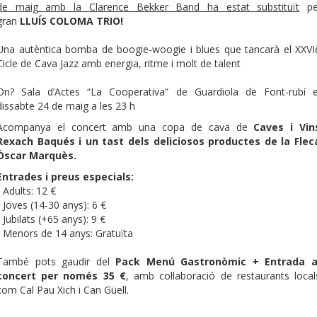
de maig amb la Clarence Bekker Band ha estat substituït
pe
gran
LLUÍS COLOMA TRIO!
Una autèntica bomba de boogie-woogie i blues que tancarà el XXVI
Cicle de Cava Jazz amb energia, ritme i molt de talent
On? Sala d’Actes “La Cooperativa” de Guardiola de Font-rubí e
dissabte 24 de maig a les 23 h
Acompanya el concert amb una copa de cava de
Caves i Vin
Rexach Baqués i un tast dels deliciosos productes de la Flec
Òscar Marquès.
Entrades i preus especials:
- Adults: 12 €
- Joves (14-30 anys): 6 €
- Jubilats (+65 anys): 9 €
- Menors de 14 anys: Gratuïta
També pots gaudir del
Pack Menú Gastronòmic + Entrada a
concert per només 35 €
, amb col·laboració de restaurants local
com Cal Pau Xich i Can Güell.