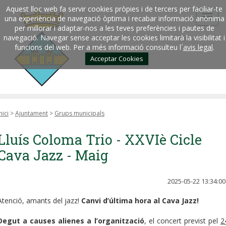
Aquest lloc web fa servir cookies pròpies i de tercers per faciliar-te
una experiència de navegació òptima i recabar informació anònima
per millorar i adaptar-nos a les teves preferències i pautes de
navegació. Navegar sense acceptar les cookies limitarà la visibilitat i
funcions del web. Per a més informació consulteu l´
avis legal
.
Acceptar Cookies
nici
>
Ajuntament
>
Grups municipals
Lluís Coloma Trio - XXVIè Cicle
Cava Jazz - Maig
2025-05-22 13:34:00
Atenció, amants del jazz!
Canvi d’última hora al Cava Jazz!
Degut a causes alienes a l’organització
, el concert previst pel
2