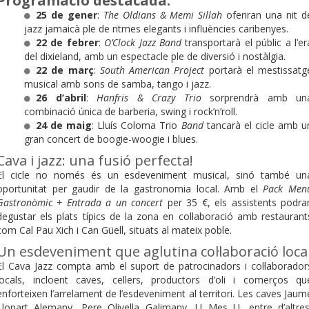
Programació destacada:
25 de gener
:
The Oldians & Memi Sillah
oferiran una nit d
jazz jamaicà ple de ritmes elegants i influències caribenyes.
22 de febrer
:
O’Clock Jazz Band
transportarà el públic a l’er
del dixieland, amb un espectacle ple de diversió i nostàlgia.
22 de març
:
South American Project
portarà el mestissatg
musical amb sons de samba, tango i jazz.
26 d’abril
:
Hanfris & Crazy Trio
sorprendrà amb un
combinació única de barberia, swing i rock’n’roll.
24 de maig
: Lluís Coloma Trio
Band
tancarà el cicle amb u
gran concert de boogie-woogie i blues.
Cava i jazz: una fusió perfecta!
El cicle no només és un esdeveniment musical, sinó també un
oportunitat per gaudir de la gastronomia local. Amb el
Pack Men
Gastronòmic + Entrada a un concert
per 35 €, els assistents podra
degustar els plats típics de la zona en col·laboració amb restaurant
com Cal Pau Xich i Can Güell, situats al mateix poble.
Un esdeveniment que aglutina col·laboració loca
El Cava Jazz compta amb el suport de patrocinadors i col·laborador
locals, incloent caves, cellers, productors d’oli i comerços qu
enforteixen l’arrelament de l’esdeveniment al territori. Les caves Jaum
Llopart Alemany, Pere Olivella Galimany, U Mes U, entre d’altres