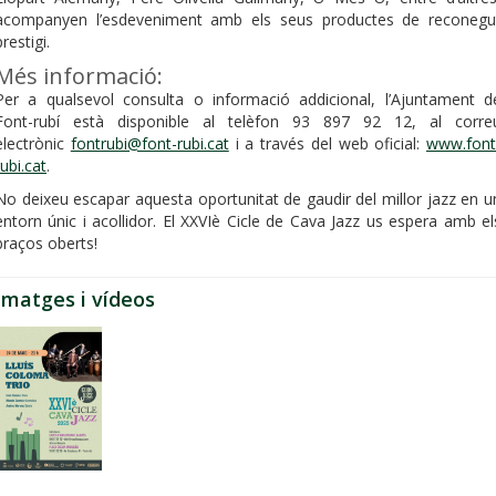
acompanyen l’esdeveniment amb els seus productes de reconegu
prestigi.
Més informació:
Per a qualsevol consulta o informació addicional, l’Ajuntament d
Font-rubí està disponible al telèfon 93 897 92 12, al corre
electrònic
fontrubi@font-rubi.cat
i a través del web oficial:
www.font
rubi.cat
.
No deixeu escapar aquesta oportunitat de gaudir del millor jazz en u
entorn únic i acollidor. El XXVIè Cicle de Cava Jazz us espera amb el
braços oberts!
Imatges i vídeos