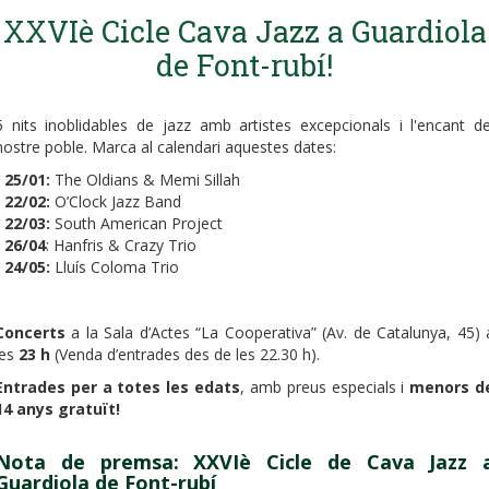
XXVIè Cicle Cava Jazz a Guardiola
de Font-rubí!
5 nits inoblidables de jazz amb artistes excepcionals i l'encant de
nostre poble. Marca al calendari aquestes dates:
-
25/01:
The Oldians & Memi Sillah
-
22/02:
O’Clock Jazz Band
-
22/03:
South American Project
-
26/04
: Hanfris & Crazy Trio
-
24/05:
Lluís Coloma Trio
Concerts
a la Sala d’Actes “La Cooperativa” (Av. de Catalunya, 45) 
les
23 h
(Venda d’entrades des de les 22.30 h).
Entrades per a totes les edats
, amb preus especials i
menors d
14 anys gratuït!
Nota de premsa: XXVIè Cicle de Cava Jazz 
Guardiola de Font-rubí