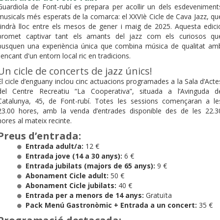
Guardiola de Font-rubí es prepara per acollir un dels esdeveniment
musicals més esperats de la comarca: el XXVIè Cicle de Cava Jazz, qu
tindrà lloc entre els mesos de gener i maig de 2025. Aquesta edici
promet captivar tant els amants del jazz com els curiosos qu
busquen una experiència única que combina música de qualitat am
l'encant d'un entorn local ric en tradicions.
Un cicle de concerts de jazz únics!
El cicle d’enguany inclou cinc actuacions programades a la Sala d’Acte
del Centre Recreatiu “La Cooperativa”, situada a l’Avinguda d
Catalunya, 45, de Font-rubí. Totes les sessions començaran a le
23.00 hores, amb la venda d’entrades disponible des de les 22.3
hores al mateix recinte.
Preus d’entrada:
Entrada adult/a:
12 €
Entrada jove (14 a 30 anys):
6 €
Entrada jubilats (majors de 65 anys):
9 €
Abonament Cicle adult:
50 €
Abonament Cicle jubilats:
40 €
Entrada per a menors de 14 anys:
Gratuïta
Pack Menú Gastronòmic + Entrada a un concert:
35 €