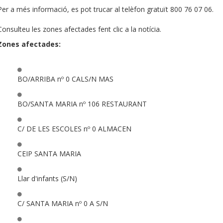
Per a més informació, es pot trucar al telèfon gratuït 800 76 07 06.
Consulteu les zones afectades fent clic a la notícia.
Zones afectades:
BO/ARRIBA nº 0 CALS/N MAS
BO/SANTA MARIA nº 106 RESTAURANT
C/ DE LES ESCOLES nº 0 ALMACEN
CEIP SANTA MARIA
Llar d'infants (S/N)
C/ SANTA MARIA nº 0 A S/N