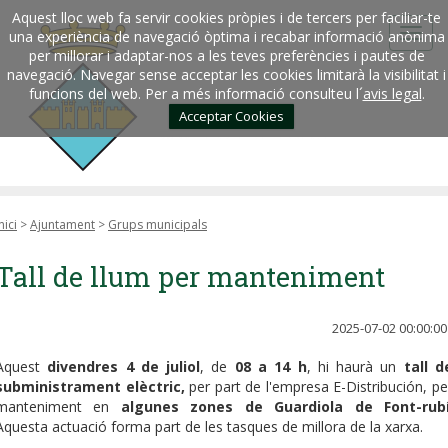
Aquest lloc web fa servir cookies pròpies i de tercers per faciliar-te
una experiència de navegació òptima i recabar informació anònima
per millorar i adaptar-nos a les teves preferències i pautes de
navegació. Navegar sense acceptar les cookies limitarà la visibilitat i
funcions del web. Per a més informació consulteu l´
avis legal
.
Acceptar Cookies
nici
>
Ajuntament
>
Grups municipals
Tall de llum per manteniment
2025-07-02 00:00:00
Aquest
divendres 4 de juliol
, de
08 a 14 h
, hi haurà un
tall d
subministrament elèctric,
per part de l'empresa E-Distribución, pe
manteniment en
algunes zones de Guardiola de Font-rub
Aquesta actuació forma part de les tasques de millora de la xarxa.