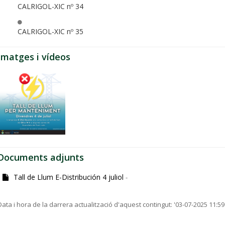
CALRIGOL-XIC nº 34
CALRIGOL-XIC nº 35
Imatges i vídeos
Documents adjunts
Tall de Llum E-Distribución 4 juliol
-
Data i hora de la darrera actualització d'aquest contingut:
'03-07-2025 11:59