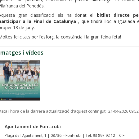
Vilafranca del Penedès.
Aquesta gran classificació els ha donat el
bitllet directe pe
participar a la Final de Catalunya
, que tindrà lloc a Igualada e
proper 13 de juny.
Moltes felicitats per l’esforç, la constància i la gran feina feta!
Imatges i vídeos
Data i hora de la darrera actualització d'aquest contingut:
'21-04-2026 09:52
Ajuntament de Font-rubí
Plaça de l'Ajuntament, 1 | 08736 - Font-rubí | Tel. 93 897 92 12 | CIF