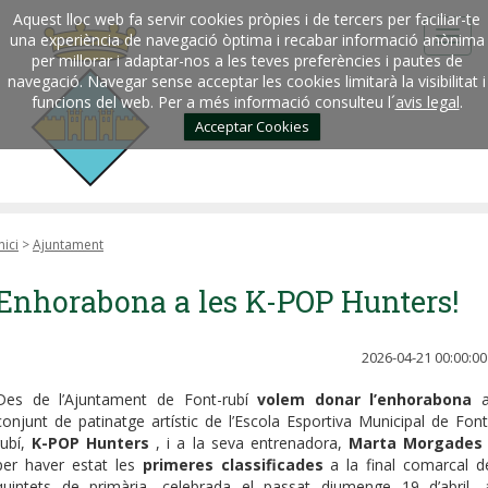
Aquest lloc web fa servir cookies pròpies i de tercers per faciliar-te
una experiència de navegació òptima i recabar informació anònima
per millorar i adaptar-nos a les teves preferències i pautes de
navegació. Navegar sense acceptar les cookies limitarà la visibilitat i
funcions del web. Per a més informació consulteu l´
avis legal
.
Acceptar Cookies
nici
>
Ajuntament
Enhorabona a les K-POP Hunters!
2026-04-21 00:00:00
Des de l’Ajuntament de Font-rubí
volem donar l’enhorabona
a
conjunt de patinatge artístic de l’Escola Esportiva Municipal de Font
rubí,
K-POP Hunters
, i a la seva entrenadora,
Marta Morgades
per haver estat les
primeres classificades
a la final comarcal d
quintets de primària, celebrada el passat diumenge 19 d’abril, 