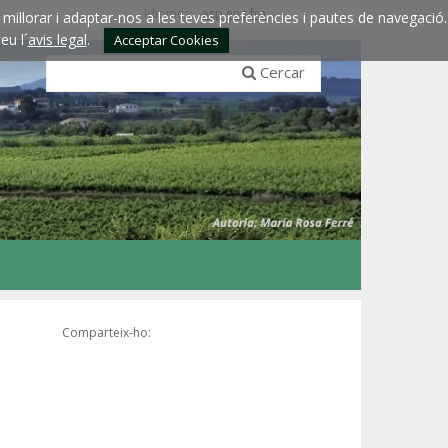
Idiomes:
esp
eng
fra
millorar i adaptar-nos a les teves preferències i pautes de navegació.
eu l´
avis legal
.
Acceptar Cookies
Cercar
Comparteix-ho: