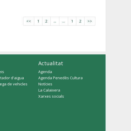
<<
1
2
...
...
1
2
>>
Actualitat
eis
Agenda
tador d'aigua
Agenda Penedès Cultura
rega de vehicles
Notícies
La Calaixera
Xarxes socials