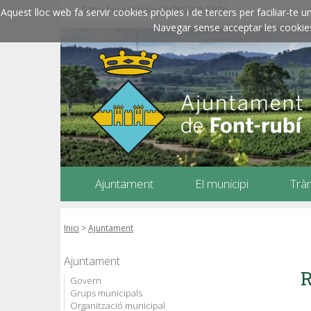
Data i hora oficials: 06/08/2026
23:06
Aquest lloc web fa servir cookies pròpies i de tercers per faciliar-t
Navegar sense acceptar les cookies l
Ajuntament
El municipi
Trà
Inici
>
Ajuntament
Ajuntament
R
Govern
Grups municipals
Organització municipal