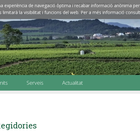
ZOOM: Amplieu amb CTRL+ / Reduïu amb CTRL-
e una experiència de navegació òptima i recabar informació anònima per 
imitarà la visibilitat i funcions del web. Per a més informació consult
mits
Serveis
Actualitat
egidories