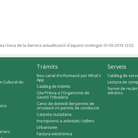
ta i hora de la darrera actualització d'aquest contingut:
01-03-2019 12:52
Tràmits
Serveis
Nou canal d'informació per What's
Catàleg de serv
App
i Cultural de
Lectura de comp
Catàleg de tràmits
Servei de recàr
Cita Prèvia a l'Organisme de
elèctrics
Gestió Tributària
Canvi de domicili del permís de
ions
circulació i/o permís de conducció
Carpeta ciutadana
Inscripcions a activitats i tallers
Urbanisme
arrers
Factura electrònica