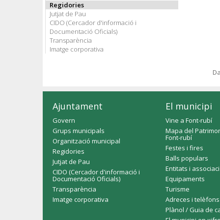
Regidories
Jutjat de Pau
CIDO (Cercador d'informació i
Documentació Oficials)
Transparència
Imatge corporativa
Da
Ajuntament
El municipi
Govern
Vine a Font-rubí
Grups municipals
Mapa del Patrimon
Font-rubí
Organització municipal
Festes i fires
Regidories
Balls populars
Jutjat de Pau
Entitats i associac
CIDO (Cercador d'informació i
Documentació Oficials)
Equipaments
Transparència
Turisme
Imatge corporativa
Adreces i telèfons
Plànol / Guia de c