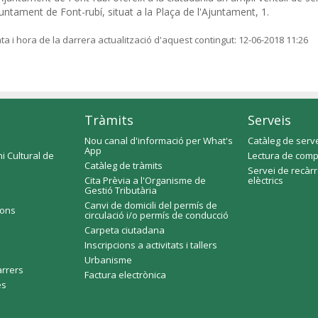
untament de Font-rubí, situat a la Plaça de l'Ajuntament, 1.
ta i hora de la darrera actualització d'aquest contingut:
12-06-2018 11:26
Tràmits
Serveis
Nou canal d'informació per What's
Catàleg de serv
App
i Cultural de
Lectura de comp
Catàleg de tràmits
Servei de recàr
Cita Prèvia a l'Organisme de
elèctrics
Gestió Tributària
Canvi de domicili del permís de
ions
circulació i/o permís de conducció
Carpeta ciutadana
Inscripcions a activitats i tallers
Urbanisme
arrers
Factura electrònica
es