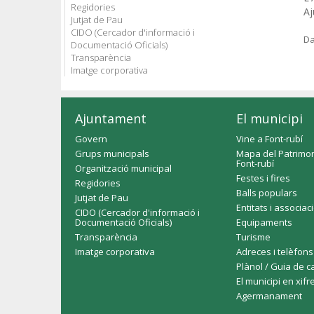
Regidories
Aj
Jutjat de Pau
CIDO (Cercador d'informació i
Da
Documentació Oficials)
Transparència
Imatge corporativa
Ajuntament
El municipi
Govern
Vine a Font-rubí
Grups municipals
Mapa del Patrimon
Font-rubí
Organització municipal
Festes i fires
Regidories
Balls populars
Jutjat de Pau
Entitats i associac
CIDO (Cercador d'informació i
Documentació Oficials)
Equipaments
Transparència
Turisme
Imatge corporativa
Adreces i telèfons
Plànol / Guia de c
El municipi en xifr
Agermanament