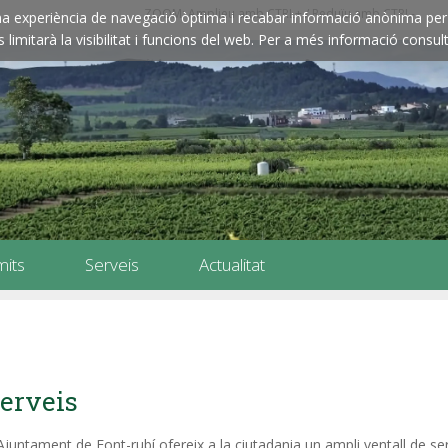
ZOOM: Amplieu amb CTRL+ / Reduïu amb CTRL-
e una experiència de navegació òptima i recabar informació anònima per 
imitarà la visibilitat i funcions del web. Per a més informació consult
mits
Serveis
Actualitat
erveis
Ajuntament de Font-rubí ofereix a la ciutadania un ampli ventall de se