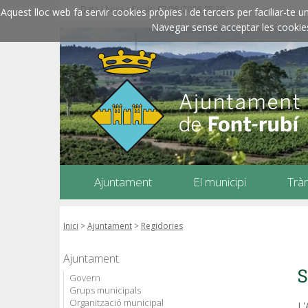
Data i hora oficials: 07/08/2026
05:39
Aquest lloc web fa servir cookies pròpies i de tercers per faciliar-t
Navegar sense acceptar les cookies l
Ajuntament
El municipi
Trà
Inici
>
Ajuntament
>
Regidories
Ajuntament
S
Govern
Grups municipals
Organització municipal
L'