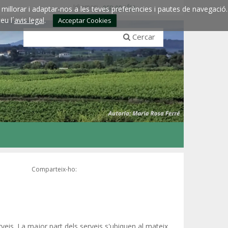
Idiomes:
esp
eng
fra
millorar i adaptar-nos a les teves preferències i pautes de navegació.
eu l´
avis legal
.
Acceptar Cookies
Cercar
Comparteix-ho:
rveis. La major part dels serveis s'ubiquen al mateix