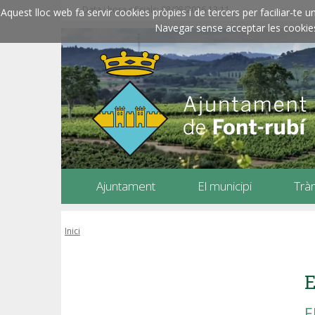
Data i hora oficials: 08/08/2026
13:11
Aquest lloc web fa servir cookies pròpies i de tercers per faciliar-t
Navegar sense acceptar les cookies l
Ajuntament
El municipi
Trà
Inici
E
E