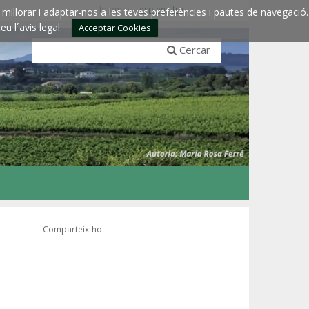
Idiomes:
esp
eng
fra
millorar i adaptar-nos a les teves preferències i pautes de navegació.
eu l´
avis legal
.
Acceptar Cookies
Cercar
Comparteix-ho: