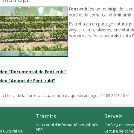
Font-rubí
és un municipi de la co
nord de la comarca, al límit amb 
Es troba en un paratge natural pri
vinyes, camp, oliveres, envoltat
nombroses fonts naturals i sota l
ídeo "Documental de Font-rubí"
deo "Anunci de Font-rubí"
ta i hora de la darrera actualització d'aquest contingut:
14-09-2023 16:41
Tràmits
Serveis
Nou canal d'informació per What's
Catàleg de serv
App
i Cultural de
Lectura de comp