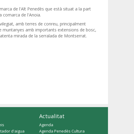
marca de l'Alt Penedès que està situat a la part
la comarca de l'Anoia.
vilegiat, amb terres de conreu, principalment
 de muntanyes amb importants extensions de bosc,
'atenta mirada de la serralada de Montserrat.
Actualitat
eis
Agenda
tador d'aigua
Agenda Penedès Cultura