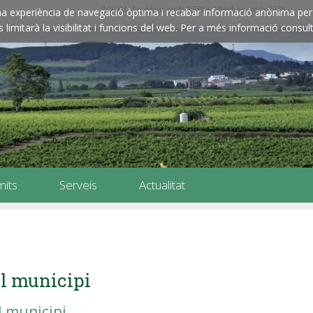
ZOOM: Amplieu amb CTRL+ / Reduïu amb CTRL-
e una experiència de navegació òptima i recabar informació anònima per 
imitarà la visibilitat i funcions del web. Per a més informació consult
mits
Serveis
Actualitat
l municipi
l municipi