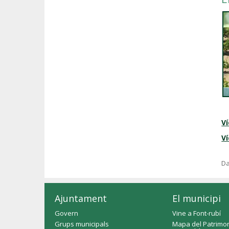
V
Ví
Da
Ajuntament
El municipi
Govern
Vine a Font-rubí
Grups municipals
Mapa del Patrimon