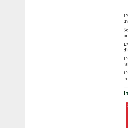
L’
d’
S
pr
L’
d’
L’
l’
L’
la
I