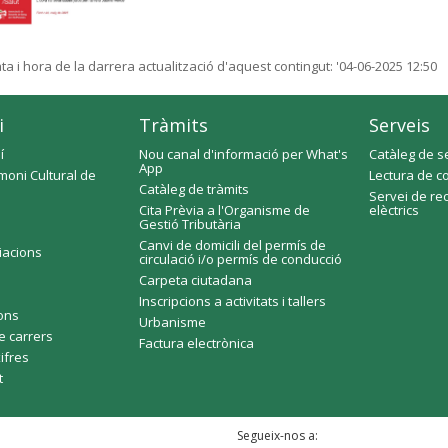
ta i hora de la darrera actualització d'aquest contingut:
'04-06-2025 12:50
i
Tràmits
Serveis
í
Nou canal d'informació per What's
Catàleg de s
App
moni Cultural de
Lectura de c
Catàleg de tràmits
Servei de re
Cita Prèvia a l'Organisme de
elèctrics
Gestió Tributària
Canvi de domicili del permís de
ciacions
circulació i/o permís de conducció
Carpeta ciutadana
Inscripcions a activitats i tallers
fons
Urbanisme
e carrers
Factura electrònica
xifres
t
Segueix-nos a: