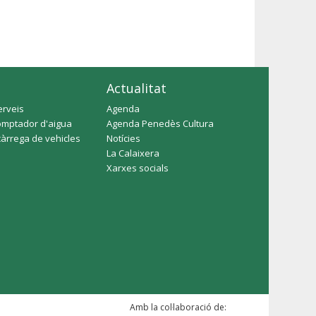
Actualitat
erveis
Agenda
omptador d'aigua
Agenda Penedès Cultura
càrrega de vehicles
Notícies
La Calaixera
Xarxes socials
Amb la col·laboració de: