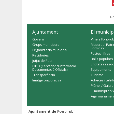
Da
Ajuntament
El municip
Govern
Vine a Font-rub
Grups municipals
Mapa del Patri
Font-rubí
Organització municipal
Festes i fires
Regidories
Balls populars
Jutjat de Pau
Entitats i asso
CIDO (Cercador d'informació i
Documentació Oficials)
Equipaments
Transparència
Turisme
Imatge corporativa
Adreces i telè
Plànol / Guia d
El municipi en 
Agermanamen
Ajuntament de Font-rubí