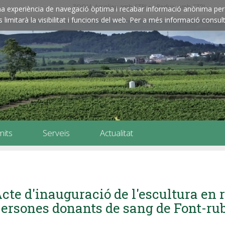
ZOOM: Amplieu amb CTRL+ / Reduïu amb CTRL-
e una experiència de navegació òptima i recabar informació anònima per 
imitarà la visibilitat i funcions del web. Per a més informació consult
mits
Serveis
Actualitat
cte d'inauguració de l'escultura en
ersones donants de sang de Font-ru