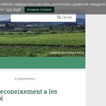
Idiomes:
esp
eng
fra
millorar i adaptar-nos a les teves preferències i pautes de navegació.
eu l´
avis legal
.
Acceptar Cookies
Cercar
Comparteix-ho:
 reconeixement a les
bí