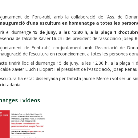
Ajuntament de Font-rubí, amb la col·laboració de l’Ass. de Dona
inauguració d’una escultura en homenatge a totes les person
erà el diumenge
15 de juny, a les 12:30 h, a la plaça 1 d’octub
esència de l’alcalde Xavier Lluch i del president de l’associació Josep 
Ajuntament de Font-rubí, conjuntament amb l’Associació de Dona
inauguració de l’escultura en reconeixement a totes les persones dona
acte tindrà lloc el diumenge 15 de juny, a les 12:30 h, a la plaça 1 
alcalde Xavier Lluch i Llopart i el president de l’Associació, Josep Renau
escultura ha estat dissenyada per l’artista Jaume Mercè i vol ser un s
 ciutadania.
matges i vídeos