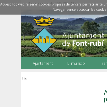
Data i hora oficials: 08/08/2026
13:26
Aquest lloc web fa servir cookies pròpies i de tercers per faciliar-t
Navegar sense acceptar les cookies l
Ajuntament
El municipi
Trà
Inici
A
p