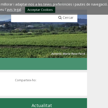
Idiomes:
esp
eng
fra
millorar i adaptar-nos a les teves preferències i pautes de navegació.
eu l´
avis legal
.
Acceptar Cookies
Cercar
Comparteix-ho:
Actualitat