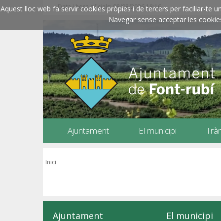
Data i hora oficials: 08/08/2026
18:16
Aquest lloc web fa servir cookies pròpies i de tercers per faciliar-t
Navegar sense acceptar les cookies l
Ajuntament
El municipi
Trà
Inici
Ajuntament
El municipi