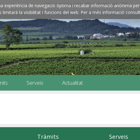
ZOOM: Amplieu amb CTRL+ / Reduïu amb CTRL-
e una experiència de navegació òptima i recabar informació anònima per 
imitarà la visibilitat i funcions del web. Per a més informació consult
mits
Serveis
Actualitat
Tràmits
Serveis