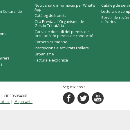
Nou canal d'informació per What's
Catàleg de serv
App
i Cultural de
Lectura de comp
Catàleg de tràmits
Servei de recàr
Cita Prèvia a l'Organisme de
elèctrics
Gestió Tributària
Canvi de domicili del permís de
ions
circulació i/o permís de conducció
Carpeta ciutadana
Inscripcions a activitats i tallers
Urbanisme
arrers
Factura electrònica
es
Segueix-nos a:
2 | CIF P0808400F
bilitat
|
Mapa web