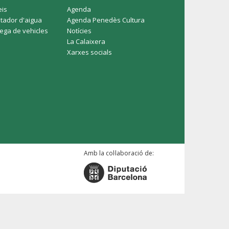
eis
Agenda
tador d'aigua
Agenda Penedès Cultura
rega de vehicles
Notícies
La Calaixera
Xarxes socials
Amb la col·laboració de: