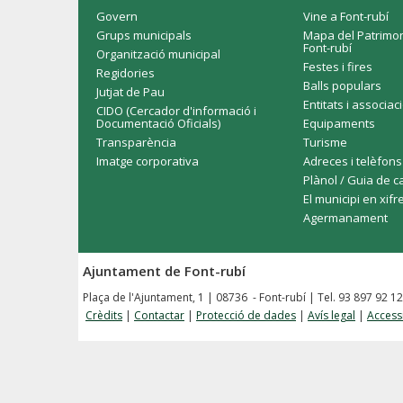
Govern
Vine a Font-rubí
Grups municipals
Mapa del Patrimon
Font-rubí
Organització municipal
Festes i fires
Regidories
Balls populars
Jutjat de Pau
Entitats i associac
CIDO (Cercador d'informació i
Documentació Oficials)
Equipaments
Transparència
Turisme
Imatge corporativa
Adreces i telèfons
Plànol / Guia de c
El municipi en xifr
Agermanament
Ajuntament de Font-rubí
Plaça de l'Ajuntament, 1 | 08736 - Font-rubí | Tel. 93 897 92 1
Crèdits
|
Contactar
|
Protecció de dades
|
Avís legal
|
Accessi