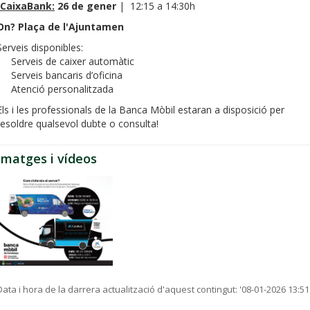
CaixaBank:
26 de gener
| 12:15 a 14:30h
On? Plaça de l'Ajuntamen
Serveis disponibles:
• Serveis de caixer automàtic
• Serveis bancaris d’oficina
• Atenció personalitzada
Els i les professionals de la Banca Mòbil estaran a disposició per
resoldre qualsevol dubte o consulta!
Imatges i vídeos
Data i hora de la darrera actualització d'aquest contingut:
'08-01-2026 13:51