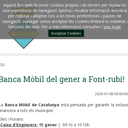
Aquest lloc web fa servir cookies pròpies i de tercers per faciliar-te
una experiència de navegació òptima i recabar informació anònima
per millorar i adaptar-nos a les teves preferències i pautes de
navegació. Navegar sense acceptar les cookies limitarà la visibilitat i
funcions del web. Per a més informació consulteu l´
avis legal
.
Acceptar Cookies
nici
Banca Mòbil del gener a Font-rubí!
2026-01-08 00:00:00
La
Banca Mòbil de Catalunya
està pensada per garantir la inclusi
financera a tots els municipis!
Dies i horaris:
•
Caixa d'Enginyers:
15 gener
| 09:10 a 10:10h