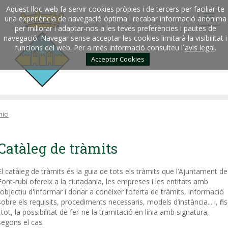
Aquest lloc web fa servir cookies pròpies i de tercers per faciliar-te
una experiència de navegació òptima i recabar informació anònima
per millorar i adaptar-nos a les teves preferències i pautes de
navegació. Navegar sense acceptar les cookies limitarà la visibilitat i
funcions del web. Per a més informació consulteu l´
avis legal
.
Acceptar Cookies
nici
Catàleg de tràmits
El catàleg de tràmits és la guia de tots els tràmits que l’Ajuntament de
Font-rubí ofereix a la ciutadania, les empreses i les entitats amb
l’objectiu d'informar i donar a conèixer l’oferta de tràmits, informació
sobre els requisits, procediments necessaris, models d’instància... i, fins
i tot, la possibilitat de fer-ne la tramitació en línia amb signatura,
segons el cas.