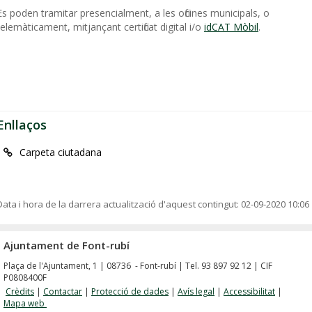
Es poden tramitar presencialment, a les oficines municipals, o
telemàticament, mitjançant certificat digital i/o
idCAT Mòbil
.
Enllaços
Carpeta ciutadana
Data i hora de la darrera actualització d'aquest contingut:
02-09-2020 10:06
Ajuntament de Font-rubí
Plaça de l'Ajuntament, 1 | 08736 - Font-rubí | Tel. 93 897 92 12 | CIF
P0808400F
Crèdits
|
Contactar
|
Protecció de dades
|
Avís legal
|
Accessibilitat
|
Mapa web