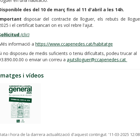
lloguer en una habitació.
Disponible des del 10 de març fins al 11 d'abril a les 14h.
Important
disposar del contracte de lloguer, els rebuts de llogue
2025 i el certificat bancari on es vol rebre l'ajut.
Sol·licitud
(clic)
Més informació a
https://www.ccapenedes.cat/habitatge
Si no disposeu de medis suficients o teniu dificultats, podeu trucar al
93.890.00.00 o enviar un correu a
ajutslloguer@ccapenedes.cat
Imatges i vídeos
Data i hora de la darrera actualització d'aquest contingut:
'11-03-2025 12:08