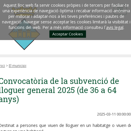
Aquest lloc web fa servir cookies pròpies i de tercers per faciliar-te
una experiència de navegació òptima i recabar informació anònima
per millorar i adaptar-nos a les teves preferències i pautes de
navegació. Navegar sense acceptar les cookies limitarà la visibilitat i
funcions del web. Per a més informació consulteu l´
avis legal
.
Acceptar Cookies
nici
>
El municipi
Convocatòria de la subvenció de
lloguer general 2025 (de 36 a 64
anys)
2025-03-11 00:00:00
Destinat a persones que viuen de lloguer en un habitatge o viuen d