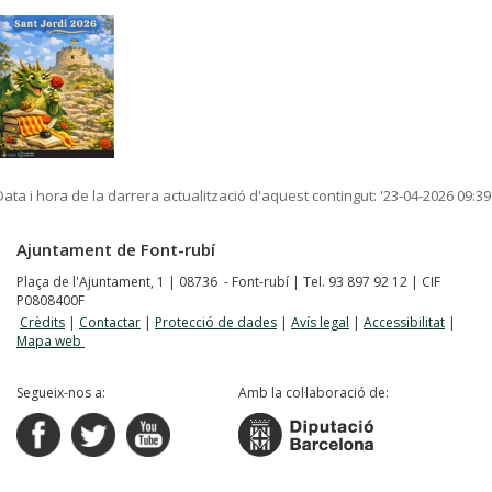
Data i hora de la darrera actualització d'aquest contingut:
'23-04-2026 09:39
Ajuntament de Font-rubí
Plaça de l'Ajuntament, 1 | 08736 - Font-rubí | Tel. 93 897 92 12 | CIF
P0808400F
Crèdits
|
Contactar
|
Protecció de dades
|
Avís legal
|
Accessibilitat
|
Mapa web
Segueix-nos a:
Amb la col·laboració de: