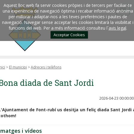
Aquest lloc web fa servir cookies pròpies i de tercers per faciliar-te
una experiència de navegació òptima i recabar informació anònima
per millorar i adaptar-nos a les teves preferències i pautes de
navegació. Navegar sense acceptar les cookies limitarà la visibilitat i
funcions del web. Per a més informació consulteu l´
avis legal
.
Acceptar Cookies
nici
>
El municipi
>
Adreces i telèfons
Bona diada de Sant Jordi
2026-04-23 00:00:00
L'Ajuntament de Font-rubí us desitja un feliç diada Sant Jordi 
tothom!
Imatges i vídeos