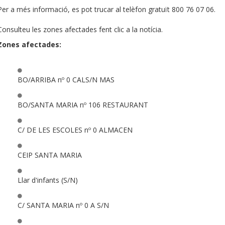
Per a més informació, es pot trucar al telèfon gratuït 800 76 07 06.
Consulteu les zones afectades fent clic a la notícia.
Zones afectades:
BO/ARRIBA nº 0 CALS/N MAS
BO/SANTA MARIA nº 106 RESTAURANT
C/ DE LES ESCOLES nº 0 ALMACEN
CEIP SANTA MARIA
Llar d'infants (S/N)
C/ SANTA MARIA nº 0 A S/N