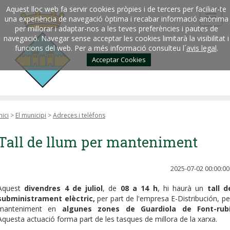
Aquest lloc web fa servir cookies pròpies i de tercers per faciliar-te
una experiència de navegació òptima i recabar informació anònima
per millorar i adaptar-nos a les teves preferències i pautes de
navegació. Navegar sense acceptar les cookies limitarà la visibilitat i
funcions del web. Per a més informació consulteu l´
avis legal
.
Acceptar Cookies
nici
>
El municipi
>
Adreces i telèfons
Tall de llum per manteniment
2025-07-02 00:00:00
Aquest
divendres 4 de juliol
, de
08 a 14 h
, hi haurà un
tall d
subministrament elèctric,
per part de l'empresa E-Distribución, pe
manteniment en
algunes zones de Guardiola de Font-rub
Aquesta actuació forma part de les tasques de millora de la xarxa.