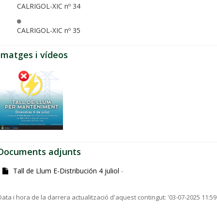
CALRIGOL-XIC nº 34
CALRIGOL-XIC nº 35
Imatges i vídeos
Documents adjunts
Tall de Llum E-Distribución 4 juliol
-
Data i hora de la darrera actualització d'aquest contingut:
'03-07-2025 11:59