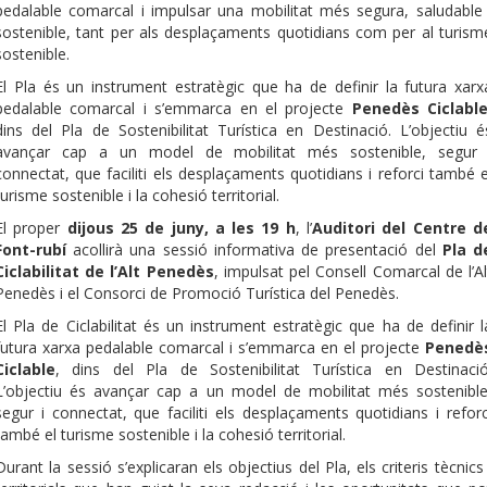
pedalable comarcal i impulsar una mobilitat més segura, saludable 
sostenible, tant per als desplaçaments quotidians com per al turism
sostenible.
El Pla és un instrument estratègic que ha de definir la futura xarx
pedalable comarcal i s’emmarca en el projecte
Penedès Ciclabl
dins del Pla de Sostenibilitat Turística en Destinació. L’objectiu é
avançar cap a un model de mobilitat més sostenible, segur 
connectat, que faciliti els desplaçaments quotidians i reforci també e
turisme sostenible i la cohesió territorial.
El proper
dijous 25 de juny, a les 19 h
, l’
Auditori del Centre d
Font-rubí
acollirà una sessió informativa de presentació del
Pla d
Ciclabilitat de l’Alt Penedès
, impulsat pel Consell Comarcal de l’Al
Penedès i el Consorci de Promoció Turística del Penedès.
El Pla de Ciclabilitat és un instrument estratègic que ha de definir l
futura xarxa pedalable comarcal i s’emmarca en el projecte
Penedè
Ciclable
, dins del Pla de Sostenibilitat Turística en Destinació
L’objectiu és avançar cap a un model de mobilitat més sostenible
segur i connectat, que faciliti els desplaçaments quotidians i reforc
també el turisme sostenible i la cohesió territorial.
Durant la sessió s’explicaran els objectius del Pla, els criteris tècnics 