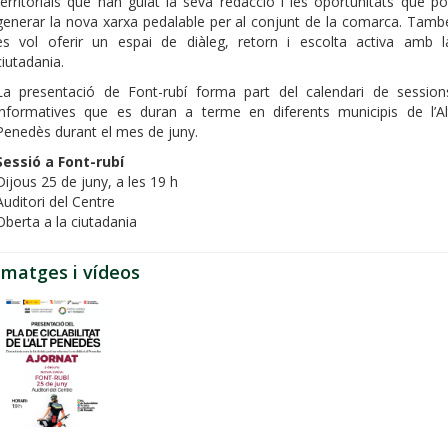
territorials que han guiat la seva redacció i les oportunitats que po
generar la nova xarxa pedalable per al conjunt de la comarca. Tamb
es vol oferir un espai de diàleg, retorn i escolta activa amb l
ciutadania.
La presentació de Font-rubí forma part del calendari de session
informatives que es duran a terme en diferents municipis de l’Al
Penedès durant el mes de juny.
Sessió a Font-rubí
Dijous 25 de juny, a les 19 h
Auditori del Centre
Oberta a la ciutadania
Imatges i vídeos