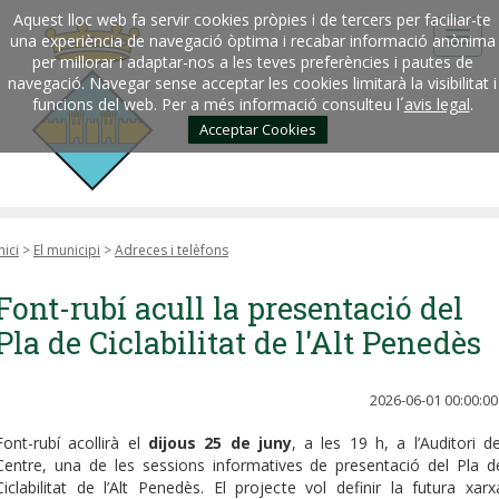
Aquest lloc web fa servir cookies pròpies i de tercers per faciliar-te
una experiència de navegació òptima i recabar informació anònima
per millorar i adaptar-nos a les teves preferències i pautes de
navegació. Navegar sense acceptar les cookies limitarà la visibilitat i
funcions del web. Per a més informació consulteu l´
avis legal
.
Acceptar Cookies
nici
>
El municipi
>
Adreces i telèfons
Font-rubí acull la presentació del
Pla de Ciclabilitat de l'Alt Penedès
2026-06-01 00:00:00
Font-rubí acollirà el
dijous 25 de juny
, a les 19 h, a l’Auditori de
Centre, una de les sessions informatives de presentació del Pla d
Ciclabilitat de l’Alt Penedès. El projecte vol definir la futura xarx