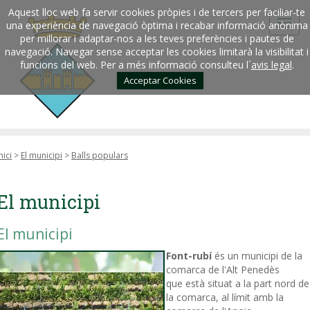
Aquest lloc web fa servir cookies pròpies i de tercers per faciliar-te
una experiència de navegació òptima i recabar informació anònima
per millorar i adaptar-nos a les teves preferències i pautes de
navegació. Navegar sense acceptar les cookies limitarà la visibilitat i
funcions del web. Per a més informació consulteu l´
avis legal
.
Acceptar Cookies
nici
>
El municipi
>
Balls populars
El municipi
El municipi
Font-rubí
és un municipi de la
comarca de l'Alt Penedès
que està situat a la part nord de
la comarca, al límit amb la