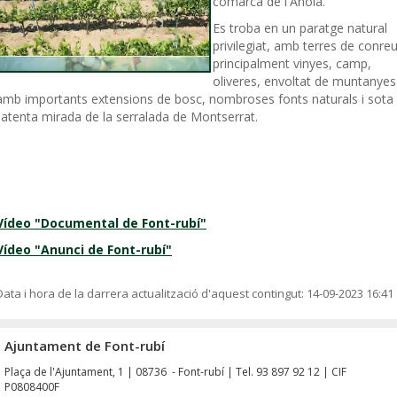
comarca de l'Anoia.
Es troba en un paratge natural
privilegiat, amb terres de conreu
principalment vinyes, camp,
oliveres, envoltat de muntanyes
amb importants extensions de bosc, nombroses fonts naturals i sota
l'atenta mirada de la serralada de Montserrat.
Vídeo "Documental de Font-rubí"
Vídeo "Anunci de Font-rubí"
Data i hora de la darrera actualització d'aquest contingut:
14-09-2023 16:41
Ajuntament de Font-rubí
Plaça de l'Ajuntament, 1 | 08736 - Font-rubí | Tel. 93 897 92 12 | CIF
P0808400F