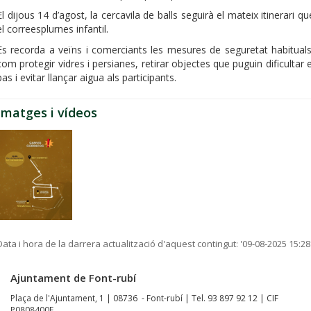
El dijous 14 d’agost, la cercavila de balls seguirà el mateix itinerari qu
el correesplurnes infantil.
Es recorda a veïns i comerciants les mesures de seguretat habituals
com protegir vidres i persianes, retirar objectes que puguin dificultar e
pas i evitar llançar aigua als participants.
Imatges i vídeos
Data i hora de la darrera actualització d'aquest contingut:
'09-08-2025 15:28
Ajuntament de Font-rubí
Plaça de l'Ajuntament, 1 | 08736 - Font-rubí | Tel. 93 897 92 12 | CIF
P0808400F