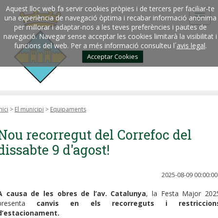
Aquest lloc web fa servir cookies pròpies i de tercers per faciliar-te
una experiència de navegació òptima i recabar informació anònima
per millorar i adaptar-nos a les teves preferències i pautes de
navegació. Navegar sense acceptar les cookies limitarà la visibilitat i
funcions del web. Per a més informació consulteu l´
avis legal
.
Acceptar Cookies
nici
>
El municipi
>
Equipaments
Nou recorregut del Correfoc del
dissabte 9 d'agost!
2025-08-09 00:00:00
A causa de les obres de l’av. Catalunya
, la Festa Major 202
presenta
canvis en els recorreguts i restriccion
d’estacionament.