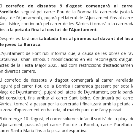
El
correfoc de dissabte 9 d’agost
començarà al carre
Parellada
, seguirà pel carrer Pou de la Bomba i la carrerada (sota l
plaça de l’Ajuntament), pujarà pel lateral de l’Ajuntament fins al carre
Sant Isidre, continuarà pel carrer de les Sàrries i tornarà a la carrerad
fins a la
petada final al costat de l’Ajuntament
.
Després es farà una
tabalada fins al piromusical davant del loca
de joves La Barraca
.
L’Ajuntament de Font-rubí informa que, a causa de les obres de l’av
Catalunya, s’han introduït modificacions en els recorreguts d’algun
actes de la Festa Major 2025, així com restriccions d’estacionamen
en diversos carrers.
El correfoc de dissabte 9 d’agost començarà al carrer Parellada
seguirà pel carrer Pou de la Bomba i carrerada (passant per sota l
plaça de l’Ajuntament), pujarà pel lateral de l’Ajuntament, per la band
del consultori, fins arribar al carrer Sant Isidre. Continuarà pel carre
Sàrries, tornarà a passar per la carrerada i finalitzarà amb la petada 
la zona d’aparcament en bateria, al mateix punt que l’any passat.
El diumenge 10 d’agost, el correesplurnes infantil sortirà de la plaça d
l’Ajuntament, passarà pel carrer Pou de la Bomba, carrer Parellada 
carrer Santa Maria fins a la pista poliesportiva.