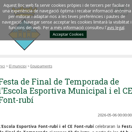
Aquest lloc web fa servir cookies pròpies i de tercers per faciliar-te
una experiència de navegació òptima i recabar informació anònima
per millorar i adaptar-nos a les teves preferències i pautes de
navegació. Navegar sense acceptar les cookies limitarà la visibilitat i
funcions del web. Per a més informació consulteu l´
avis legal
.
Acceptar Cookies
nici
>
El municipi
>
Equipaments
Festa de Final de Temporada de
l'Escola Esportiva Municipal i el C
Font-rubí
2026-05-06 00:00:00
’
Escola Esportiva Font-rubí i el CE Font-rubí
celebraran la
Fest