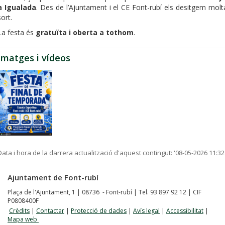
a Igualada
. Des de l’Ajuntament i el CE Font-rubí els desitgem molt
sort.
La festa és
gratuïta i oberta a tothom
.
Imatges i vídeos
Data i hora de la darrera actualització d'aquest contingut:
'08-05-2026 11:32
Ajuntament de Font-rubí
Plaça de l'Ajuntament, 1 | 08736 - Font-rubí | Tel. 93 897 92 12 | CIF
P0808400F
Crèdits
|
Contactar
|
Protecció de dades
|
Avís legal
|
Accessibilitat
|
Mapa web