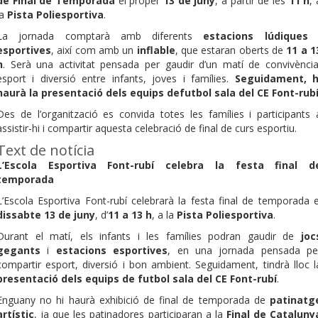
de Final de Temporada
el proper
13 de juny
, a partir de les
11 h
, 
la
Pista Poliesportiva
.
La jornada comptarà amb diferents
estacions lúdiques 
esportives
, així com amb un
inflable
, que estaran oberts de
11 a 1
h
. Serà una activitat pensada per gaudir d’un matí de convivència
esport i diversió entre infants, joves i famílies.
Seguidament, h
haurà la presentació dels equips defutbol sala del CE Font-rubí
Des de l’organització es convida totes les famílies i participants 
assistir-hi i compartir aquesta celebració de final de curs esportiu.
Text de notícia
L’Escola Esportiva Font-rubí celebra la festa final d
temporada
L’Escola Esportiva Font-rubí celebrarà la festa final de temporada e
dissabte 13 de juny
, d’
11 a 13 h
, a la
Pista Poliesportiva
.
Durant el matí, els infants i les famílies podran gaudir de
joc
gegants
i
estacions esportives
, en una jornada pensada pe
compartir esport, diversió i bon ambient. Seguidament, tindrà lloc l
presentació dels equips de futbol sala del CE Font-rubí
.
Enguany no hi haurà exhibició de final de temporada de
patinatg
artístic
, ja que les patinadores participaran a la
Final de Cataluny