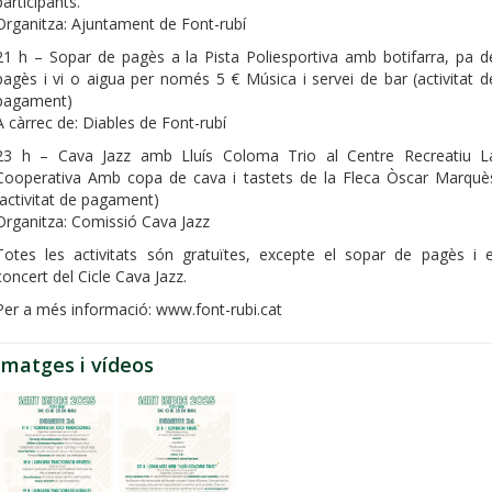
participants.
Organitza: Ajuntament de Font-rubí
21 h – Sopar de pagès a la Pista Poliesportiva amb botifarra, pa d
pagès i vi o aigua per només 5 € Música i servei de bar (activitat d
pagament)
A càrrec de: Diables de Font-rubí
23 h – Cava Jazz amb Lluís Coloma Trio al Centre Recreatiu L
Cooperativa Amb copa de cava i tastets de la Fleca Òscar Marquè
(activitat de pagament)
Organitza: Comissió Cava Jazz
Totes les activitats són gratuïtes, excepte el sopar de pagès i e
concert del Cicle Cava Jazz.
Per a més informació: www.font-rubi.cat
Imatges i vídeos