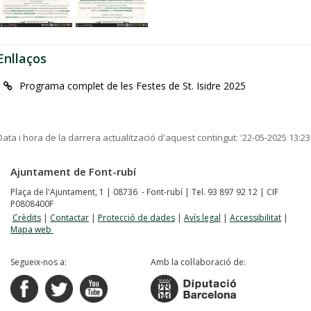
Enllaços
Programa complet de les Festes de St. Isidre 2025
Data i hora de la darrera actualització d'aquest contingut:
'22-05-2025 13:23
Ajuntament de Font-rubí
Plaça de l'Ajuntament, 1 | 08736 - Font-rubí | Tel. 93 897 92 12 | CIF
P0808400F
Crèdits
|
Contactar
|
Protecció de dades
|
Avís legal
|
Accessibilitat
|
Mapa web
Segueix-nos a:
Amb la col·laboració de: