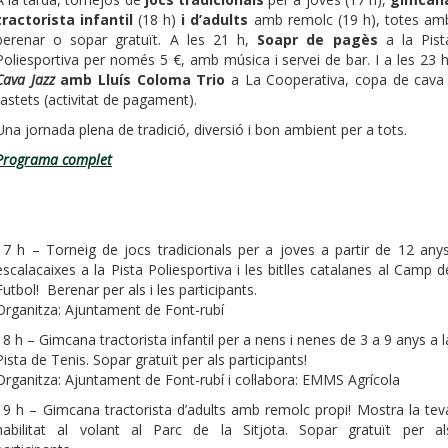
tractorista infantil
(18 h)
i d’adults
amb remolc (19 h), totes am
berenar o sopar gratuït. A les 21 h,
Soapr de pagès
a la Pist
Poliesportiva per només 5 €, amb música i servei de bar. I a les 23 h
Cava Jazz
amb Lluís Coloma Trio
a La Cooperativa, copa de cava 
tastets (activitat de pagament).
Una jornada plena de tradició, diversió i bon ambient per a tots.
Programa complet
17 h – Torneig de jocs tradicionals per a joves a partir de 12 anys
escalacaixes a la Pista Poliesportiva i les bitlles catalanes al Camp d
Futbol! Berenar per als i les participants.
Organitza: Ajuntament de Font-rubí
18 h – Gimcana tractorista infantil per a nens i nenes de 3 a 9 anys a l
Pista de Tenis. Sopar gratuït per als participants!
Organitza: Ajuntament de Font-rubí i col·labora: EMMS Agrícola
19 h – Gimcana tractorista d’adults amb remolc propi! Mostra la tev
habilitat al volant al Parc de la Sitjota. Sopar gratuït per al