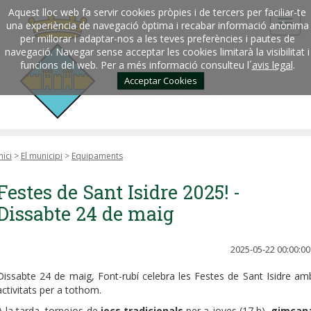
Aquest lloc web fa servir cookies pròpies i de tercers per faciliar-te
una experiència de navegació òptima i recabar informació anònima
per millorar i adaptar-nos a les teves preferències i pautes de
navegació. Navegar sense acceptar les cookies limitarà la visibilitat i
funcions del web. Per a més informació consulteu l´
avis legal
.
Acceptar Cookies
nici
>
El municipi
>
Equipaments
Festes de Sant Isidre 2025! -
Dissabte 24 de maig
2025-05-22 00:00:00
Dissabte 24 de maig, Font-rubí celebra les Festes de Sant Isidre am
activitats per a tothom.
A la tarda, tornejos de
jocs tradicionals
per a joves (17 h),
gimcan