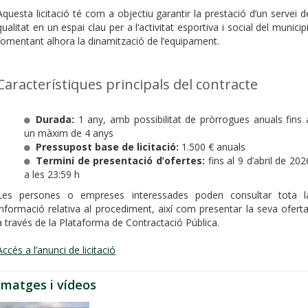
Aquesta licitació té com a objectiu garantir la prestació d’un servei d
qualitat en un espai clau per a l’activitat esportiva i social del municipi
fomentant alhora la dinamització de l’equipament.
Característiques principals del contracte
Durada:
1 any, amb possibilitat de pròrrogues anuals fins 
un màxim de 4 anys
Pressupost base de licitació:
1.500 € anuals
Termini de presentació d’ofertes:
fins al 9 d’abril de 202
a les 23:59 h
Les persones o empreses interessades poden consultar tota l
informació relativa al procediment, així com presentar la seva oferta
a través de la Plataforma de Contractació Pública.
Accés a l’anunci de licitació
Imatges i vídeos