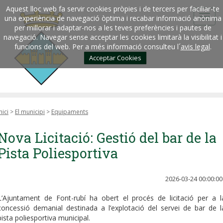
Aquest lloc web fa servir cookies pròpies i de tercers per faciliar-te
una experiència de navegació òptima i recabar informació anònima
per millorar i adaptar-nos a les teves preferències i pautes de
navegació. Navegar sense acceptar les cookies limitarà la visibilitat i
funcions del web. Per a més informació consulteu l´
avis legal
.
Acceptar Cookies
nici
>
El municipi
>
Equipaments
Nova Licitació: Gestió del bar de la
Pista Poliesportiva
2026-03-24 00:00:00
L’Ajuntament de Font-rubí ha obert el procés de licitació per a l
concessió demanial destinada a l’explotació del servei de bar de l
pista poliesportiva municipal.