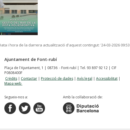
Data i hora de la darrera actualització d'aquest contingut:
'24-03-2026 09:53
Ajuntament de Font-rubí
Plaça de l'Ajuntament, 1 | 08736 - Font-rubí | Tel. 93 897 92 12 | CIF
P0808400F
Crèdits
|
Contactar
|
Protecció de dades
|
Avís legal
|
Accessibilitat
|
Mapa web
Segueix-nos a:
Amb la col·laboració de: