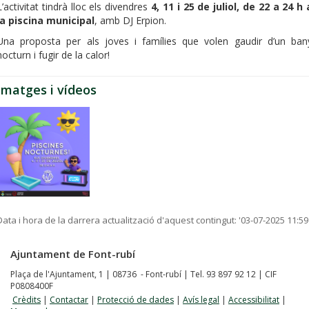
L’activitat tindrà lloc els divendres
4, 11 i 25 de juliol, de 22 a 24 h 
la piscina municipal
, amb DJ Erpion.
Una proposta per als joves i famílies que volen gaudir d’un ban
nocturn i fugir de la calor!
Imatges i vídeos
Data i hora de la darrera actualització d'aquest contingut:
'03-07-2025 11:59
Ajuntament de Font-rubí
Plaça de l'Ajuntament, 1 | 08736 - Font-rubí | Tel. 93 897 92 12 | CIF
P0808400F
Crèdits
|
Contactar
|
Protecció de dades
|
Avís legal
|
Accessibilitat
|