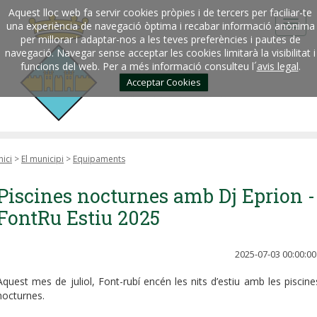
Aquest lloc web fa servir cookies pròpies i de tercers per faciliar-te
una experiència de navegació òptima i recabar informació anònima
per millorar i adaptar-nos a les teves preferències i pautes de
navegació. Navegar sense acceptar les cookies limitarà la visibilitat i
funcions del web. Per a més informació consulteu l´
avis legal
.
Acceptar Cookies
nici
>
El municipi
>
Equipaments
Piscines nocturnes amb Dj Eprion -
FontRu Estiu 2025
2025-07-03 00:00:00
Aquest mes de juliol, Font-rubí encén les nits d’estiu amb les piscine
nocturnes.