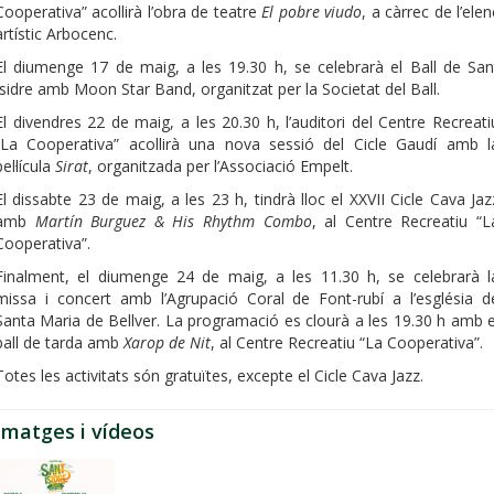
Cooperativa” acollirà l’obra de teatre
El pobre viudo
, a càrrec de l’elen
artístic Arbocenc.
El diumenge 17 de maig, a les 19.30 h, se celebrarà el Ball de San
Isidre amb Moon Star Band, organitzat per la Societat del Ball.
El divendres 22 de maig, a les 20.30 h, l’auditori del Centre Recreati
“La Cooperativa” acollirà una nova sessió del Cicle Gaudí amb l
pel·lícula
Sirat
, organitzada per l’Associació Empelt.
El dissabte 23 de maig, a les 23 h, tindrà lloc el XXVII Cicle Cava Jaz
amb
Martín Burguez & His Rhythm Combo
, al Centre Recreatiu “L
Cooperativa”.
Finalment, el diumenge 24 de maig, a les 11.30 h, se celebrarà l
missa i concert amb l’Agrupació Coral de Font-rubí a l’església d
Santa Maria de Bellver. La programació es clourà a les 19.30 h amb e
ball de tarda amb
Xarop de Nit
, al Centre Recreatiu “La Cooperativa”.
Totes les activitats són gratuïtes, excepte el Cicle Cava Jazz.
Imatges i vídeos