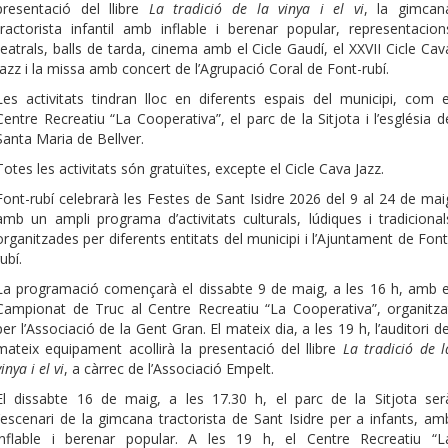
presentació del llibre
La tradició de la vinya i el vi
, la gimcan
tractorista infantil amb inflable i berenar popular, representacion
teatrals, balls de tarda, cinema amb el Cicle Gaudí, el XXVII Cicle Cav
Jazz i la missa amb concert de l’Agrupació Coral de Font-rubí.
Les activitats tindran lloc en diferents espais del municipi, com e
Centre Recreatiu “La Cooperativa”, el parc de la Sitjota i l’església d
Santa Maria de Bellver.
Totes les activitats són gratuïtes, excepte el Cicle Cava Jazz.
Font-rubí celebrarà les Festes de Sant Isidre 2026 del 9 al 24 de mai
amb un ampli programa d’activitats culturals, lúdiques i tradicional
organitzades per diferents entitats del municipi i l’Ajuntament de Font
rubí.
La programació començarà el dissabte 9 de maig, a les 16 h, amb e
Campionat de Truc al Centre Recreatiu “La Cooperativa”, organitza
per l’Associació de la Gent Gran. El mateix dia, a les 19 h, l’auditori de
mateix equipament acollirà la presentació del llibre
La tradició de l
vinya i el vi
, a càrrec de l’Associació Empelt.
El dissabte 16 de maig, a les 17.30 h, el parc de la Sitjota ser
l’escenari de la gimcana tractorista de Sant Isidre per a infants, am
inflable i berenar popular. A les 19 h, el Centre Recreatiu “L