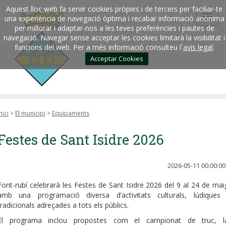
Aquest lloc web fa servir cookies pròpies i de tercers per faciliar-te
una experiència de navegació òptima i recabar informació anònima
per millorar i adaptar-nos a les teves preferències i pautes de
navegació. Navegar sense acceptar les cookies limitarà la visibilitat i
funcions del web. Per a més informació consulteu l´
avis legal
.
Acceptar Cookies
nici
>
El municipi
>
Equipaments
Festes de Sant Isidre 2026
2026-05-11 00:00:00
Font-rubí celebrarà les Festes de Sant Isidre 2026 del 9 al 24 de mai
amb una programació diversa d’activitats culturals, lúdiques 
tradicionals adreçades a tots els públics.
El programa inclou propostes com el campionat de truc, l