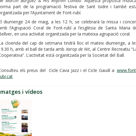
de
Martín Burguez & His Rhythm Combo
. Aquesta proposta musica
forma part de la programació festiva de Sant Isidre i també est
organitzada per l’Ajuntament de Font-rubí.
El diumenge 24 de maig, a les 12 h, se celebrarà la missa i concer
amb l’Agrupació Coral de Font-rubí a l’església de Santa Maria d
Bellver, en una activitat organitzada per la mateixa agrupació coral.
La cloenda del cap de setmana tindrà lloc el mateix diumenge, a le
19.30 h, amb el ball de tarda amb
Xarop de Nit
, al Centre Recreatiu “L
Cooperativa”. L’activitat està organitzada per la Societat del Ball.
Consulteu els preus del Cicle Cava Jazz i el Cicle Gaudí a:
www.font
rubi.cat
Imatges i vídeos