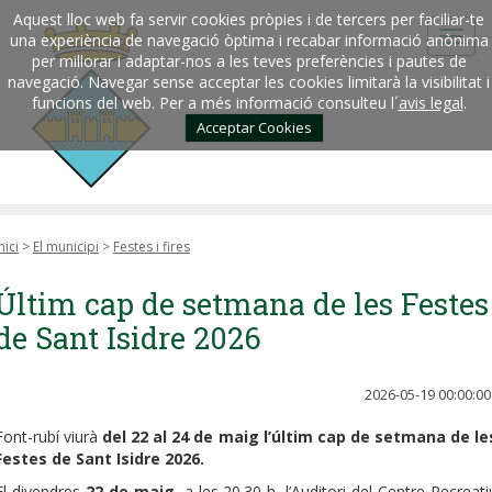
Aquest lloc web fa servir cookies pròpies i de tercers per faciliar-te
una experiència de navegació òptima i recabar informació anònima
per millorar i adaptar-nos a les teves preferències i pautes de
navegació. Navegar sense acceptar les cookies limitarà la visibilitat i
funcions del web. Per a més informació consulteu l´
avis legal
.
Acceptar Cookies
nici
>
El municipi
>
Festes i fires
Últim cap de setmana de les Festes
de Sant Isidre 2026
2026-05-19 00:00:00
Font-rubí viurà
del 22 al 24 de maig l’últim cap de setmana de le
Festes de Sant Isidre 2026.
El divendres
22 de maig
, a les 20.30 h, l’Auditori del Centre Recreati