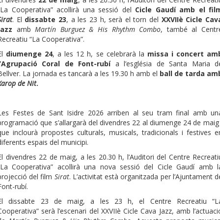
“La Cooperativa” acollirà una sessió del
Cicle Gaudí amb el fil
Sirat
. El
dissabte 23
, a les 23 h, serà el torn del
XXVIIè Cicle Cav
Jazz
amb
Martín Burguez & His Rhythm Combo
, també al Centr
Recreatiu “La Cooperativa”.
El
diumenge 24
, a les 12 h, se celebrarà la
missa i concert am
l’Agrupació Coral de Font-rubí
a l’església de Santa Maria d
Bellver. La jornada es tancarà a les 19.30 h amb el
ball de tarda am
Xarop de Nit
.
Les Festes de Sant Isidre 2026 arriben al seu tram final amb un
programació que s’allargarà del divendres 22 al diumenge 24 de maig 
que inclourà propostes culturals, musicals, tradicionals i festives e
diferents espais del municipi.
El divendres 22 de maig, a les 20.30 h, l’Auditori del Centre Recreati
“La Cooperativa” acollirà una nova sessió del Cicle Gaudí amb l
projecció del film
Sirat
. L’activitat està organitzada per l’Ajuntament d
Font-rubí.
El dissabte 23 de maig, a les 23 h, el Centre Recreatiu “L
Cooperativa” serà l’escenari del XXVIIè Cicle Cava Jazz, amb l’actuaci