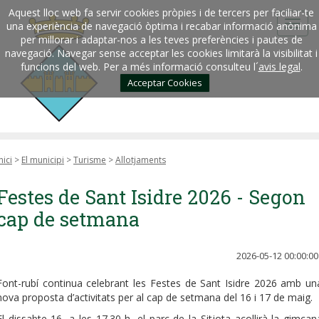
Aquest lloc web fa servir cookies pròpies i de tercers per faciliar-te
una experiència de navegació òptima i recabar informació anònima
per millorar i adaptar-nos a les teves preferències i pautes de
navegació. Navegar sense acceptar les cookies limitarà la visibilitat i
funcions del web. Per a més informació consulteu l´
avis legal
.
Acceptar Cookies
nici
>
El municipi
>
Turisme
>
Allotjaments
Festes de Sant Isidre 2026 - Segon
cap de setmana
2026-05-12 00:00:00
Font-rubí continua celebrant les Festes de Sant Isidre 2026 amb un
nova proposta d’activitats per al cap de setmana del 16 i 17 de maig.
El dissabte 16, a les 17.30 h, el parc de la Sitjota acollirà la gimcan