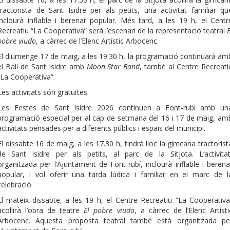
tractorista de Sant Isidre per als petits, una activitat familiar qu
inclourà inflable i berenar popular. Més tard, a les 19 h, el Centr
Recreatiu “La Cooperativa” serà l’escenari de la representació teatral
E
pobre viudo
, a càrrec de l’Elenc Artístic Arbocenc.
El diumenge 17 de maig, a les 19.30 h, la programació continuarà am
el Ball de Sant Isidre amb
Moon Star Band
, també al Centre Recreati
“La Cooperativa”.
Les activitats són gratuïtes.
Les Festes de Sant Isidre 2026 continuen a Font-rubí amb un
programació especial per al cap de setmana del 16 i 17 de maig, am
activitats pensades per a diferents públics i espais del municipi.
El dissabte 16 de maig, a les 17.30 h, tindrà lloc la gimcana tractorist
de Sant Isidre per als petits, al parc de la Sitjota. L’activitat
organitzada per l’Ajuntament de Font-rubí, inclourà inflable i berena
popular, i vol oferir una tarda lúdica i familiar en el marc de l
celebració.
El mateix dissabte, a les 19 h, el Centre Recreatiu “La Cooperativa
acollirà l’obra de teatre
El pobre viudo
, a càrrec de l’Elenc Artísti
Arbocenc. Aquesta proposta teatral també està organitzada pe