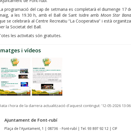
l’Ajuntament de Font-rubí.
La programació del cap de setmana es completarà el diumenge 17 d
maig, a les 19.30 h, amb el Ball de Sant Isidre amb
Moon Star Ban
que se celebrarà al Centre Recreatiu “La Cooperativa” i està organitza
per la Societat del Ball.
Totes les activitats són gratuïtes.
Imatges i vídeos
Data i hora de la darrera actualització d'aquest contingut:
'12-05-2026 13:06
Ajuntament de Font-rubí
Plaça de l'Ajuntament, 1 | 08736 - Font-rubí | Tel. 93 897 92 12 | CIF