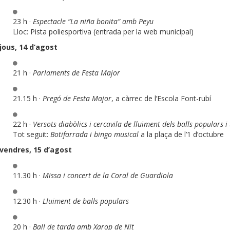
23 h ·
Espectacle “La niña bonita” amb Peyu
Lloc: Pista poliesportiva (entrada per la web municipal)
jous, 14 d’agost
21 h ·
Parlaments de Festa Major
21.15 h ·
Pregó de Festa Major
, a càrrec de l’Escola Font-rubí
22 h ·
Versots diabòlics i cercavila de lluïment dels balls populars 
Tot seguit:
Botifarrada i bingo musical
a la plaça de l’1 d’octubre
ivendres, 15 d’agost
11.30 h ·
Missa i concert de la Coral de Guardiola
12.30 h ·
Lluïment de balls populars
20 h ·
Ball de tarda amb Xarop de Nit