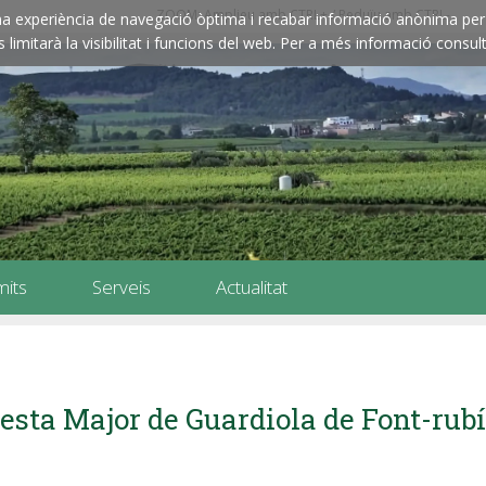
ZOOM: Amplieu amb CTRL+ / Reduïu amb CTRL-
e una experiència de navegació òptima i recabar informació anònima per 
imitarà la visibilitat i funcions del web. Per a més informació consult
mits
Serveis
Actualitat
esta Major de Guardiola de Font-rub