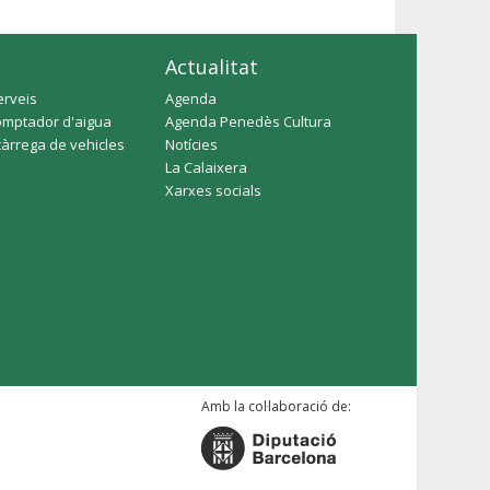
Actualitat
erveis
Agenda
omptador d'aigua
Agenda Penedès Cultura
càrrega de vehicles
Notícies
La Calaixera
Xarxes socials
Amb la col·laboració de: