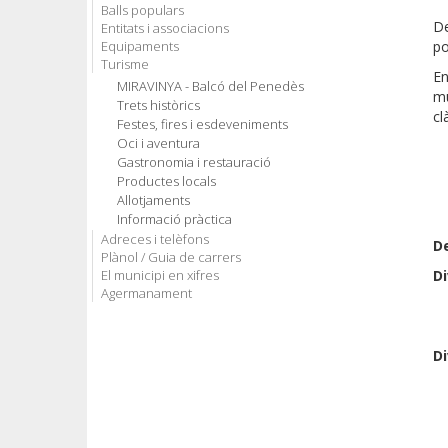
Balls populars
D
Entitats i associacions
Equipaments
po
Turisme
En
MIRAVINYA - Balcó del Penedès
m
Trets històrics
cl
Festes, fires i esdeveniments
Oci i aventura
Gastronomia i restauració
Productes locals
Allotjaments
Informació pràctica
Adreces i telèfons
De
Plànol / Guia de carrers
El municipi en xifres
D
Agermanament
Di