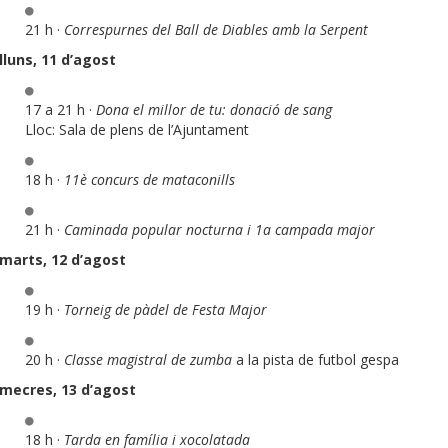
21 h ·
Correspurnes del Ball de Diables amb la Serpent
lluns, 11 d’agost
17 a 21 h ·
Dona el millor de tu: donació de sang
Lloc: Sala de plens de l’Ajuntament
18 h ·
11è concurs de mataconills
21 h ·
Caminada popular nocturna i 1a campada major
imarts, 12 d’agost
19 h ·
Torneig de pàdel de Festa Major
20 h ·
Classe magistral de zumba
a la pista de futbol gespa
imecres, 13 d’agost
18 h ·
Tarda en família i xocolatada