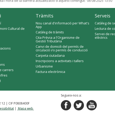
ta i hora de la darrera actualització d'aquest contingut:
'06-08-2025 13:50
i
Tràmits
Serveis
í
Nou canal d'informació per What's
Catàleg de s
App
moni Cultural de
Lectura de c
Catàleg de tràmits
Servei de re
Cita Prèvia a l'Organisme de
elèctrics
Gestió Tributària
Canvi de domicili del permís de
ciacions
circulació i/o permís de conducció
Carpeta ciutadana
Inscripcions a activitats i tallers
fons
Urbanisme
e carrers
Factura electrònica
xifres
t
Segueix-nos a:
92 12 | CIF P0808400F
essibilitat
|
Mapa web