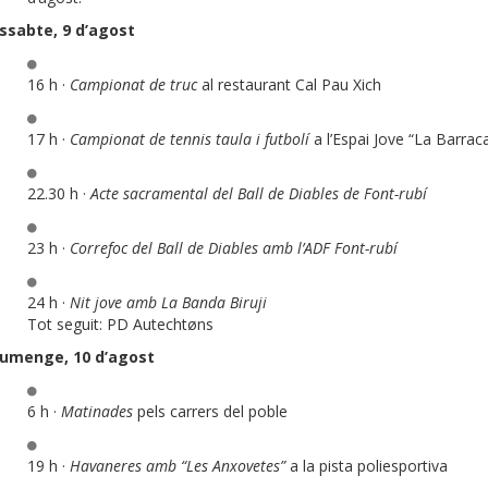
ssabte, 9 d’agost
16 h ·
Campionat de truc
al restaurant Cal Pau Xich
17 h ·
Campionat de tennis taula i futbolí
a l’Espai Jove “La Barrac
22.30 h ·
Acte sacramental del Ball de Diables de Font-rubí
23 h ·
Correfoc del Ball de Diables amb l’ADF Font-rubí
24 h ·
Nit jove amb La Banda Biruji
Tot seguit: PD Autechtøns
iumenge, 10 d’agost
6 h ·
Matinades
pels carrers del poble
19 h ·
Havaneres amb “Les Anxovetes”
a la pista poliesportiva