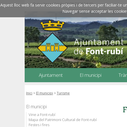
Data i hora oficials: 06/08/2026
14:40
Aquest lloc web fa servir cookies pròpies i de tercers per faciliar-t
Navegar sense acceptar les cookies l
Ajuntament
El municipi
Trà
Inici
>
El municipi
>
Turisme
El municipi
F
Vine a Font-rubí
Mapa del Patrimoni Cultural de Font-rubí
Festes i fires