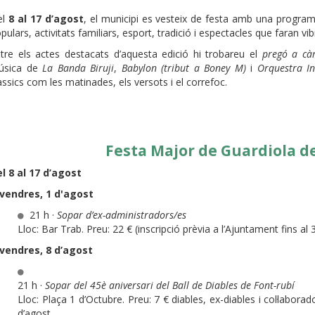
el
8 al 17 d’agost
, el municipi es vesteix de festa amb una programa
pulars, activitats familiars, esport, tradició i espectacles que faran vibr
tre els actes destacats d’aquesta edició hi trobareu el
pregó a càr
úsica de
La Banda Biruji
,
Babylon (tribut a Boney M)
i
Orquestra In
àssics com les matinades, els versots i el correfoc.
Festa Major de Guardiola d
l 8 al 17 d’agost
ivendres, 1 d'agost
21 h ·
Sopar d’ex-administradors/es
Lloc: Bar Trab. Preu: 22 € (inscripció prèvia a l’Ajuntament fins al 3
vendres, 8 d’agost
21 h ·
Sopar del 45è aniversari del Ball de Diables de Font-rubí
Lloc: Plaça 1 d’Octubre. Preu: 7 € diables, ex-diables i col·labora
d’agost.