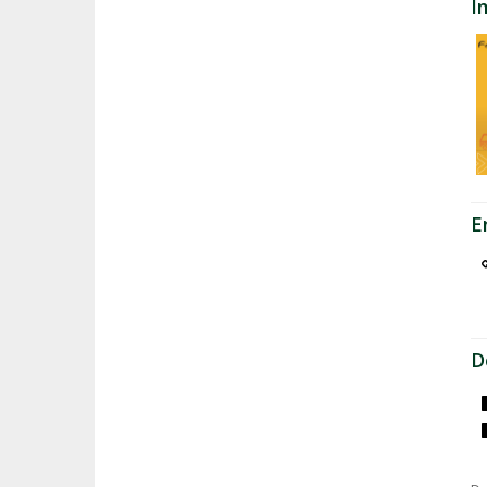
I
E
D