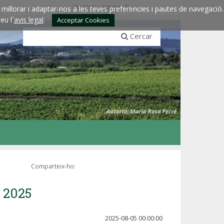
Idiomes:
esp
eng
fra
millorar i adaptar-nos a les teves preferències i pautes de navegació.
eu l´
avis legal
.
Acceptar Cookies
Cercar
Comparteix-ho:
í 2025
2025-08-05 00:00:00