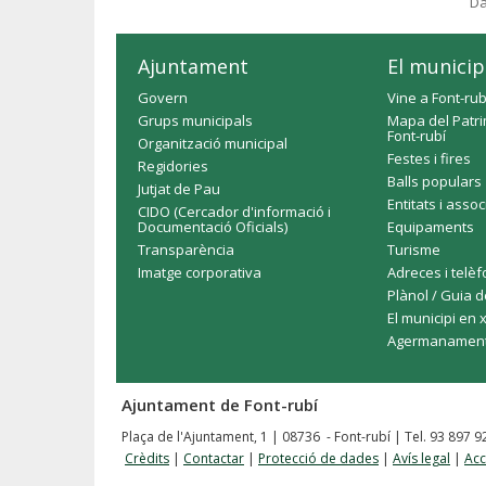
Da
Ajuntament
El municip
Govern
Vine a Font-rub
Grups municipals
Mapa del Patri
Font-rubí
Organització municipal
Festes i fires
Regidories
Balls populars
Jutjat de Pau
Entitats i asso
CIDO (Cercador d'informació i
Documentació Oficials)
Equipaments
Transparència
Turisme
Imatge corporativa
Adreces i telè
Plànol / Guia d
El municipi en 
Agermanamen
Ajuntament de Font-rubí
Plaça de l'Ajuntament, 1 | 08736 - Font-rubí | Tel. 93 897 
Crèdits
|
Contactar
|
Protecció de dades
|
Avís legal
|
Acc