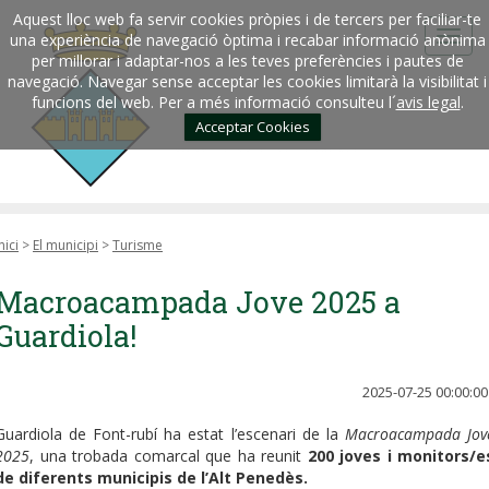
Aquest lloc web fa servir cookies pròpies i de tercers per faciliar-te
una experiència de navegació òptima i recabar informació anònima
per millorar i adaptar-nos a les teves preferències i pautes de
navegació. Navegar sense acceptar les cookies limitarà la visibilitat i
funcions del web. Per a més informació consulteu l´
avis legal
.
Acceptar Cookies
nici
>
El municipi
>
Turisme
Macroacampada Jove 2025 a
Guardiola!
2025-07-25 00:00:00
Guardiola de Font-rubí ha estat l’escenari de la
Macroacampada Jov
2025
, una trobada comarcal que ha reunit
200 joves i monitors/e
de diferents municipis de l’Alt Penedès.