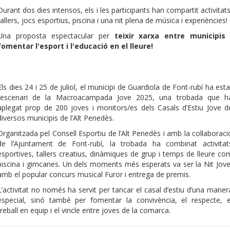
Durant dos dies intensos, els i les participants han compartit activitats
tallers, jocs esportius, piscina i una nit plena de música i experiències!
Una proposta espectacular per
teixir xarxa entre municipis 
fomentar l'esport i l'educació en el lleure!
Els dies 24 i 25 de juliol, el municipi de Guardiola de Font-rubí ha esta
l’escenari de la Macroacampada Jove 2025, una trobada que h
aplegat prop de 200 joves i monitors/es dels Casals d’Estiu Jove d
diversos municipis de l’Alt Penedès.
Organitzada pel Consell Esportiu de l’Alt Penedès i amb la col·laboraci
de l’Ajuntament de Font-rubí, la trobada ha combinat activitat
esportives, tallers creatius, dinàmiques de grup i temps de lleure co
piscina i gimcanes. Un dels moments més esperats va ser la Nit Jove
amb el popular concurs musical Furor i entrega de premis.
L’activitat no només ha servit per tancar el casal d’estiu d’una maner
especial, sinó també per fomentar la convivència, el respecte, e
treball en equip i el vincle entre joves de la comarca.