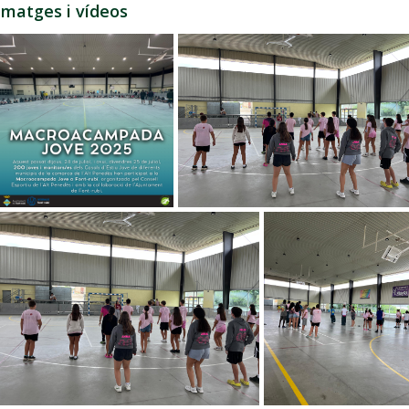
Imatges i vídeos